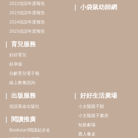
線上教養諮詢
出版服務
好好生活廣場
信誼基金出版社
小太陽親子館
小太陽親子書房
閱讀推廣
知新劇場
Bookstart閱讀起步走
農人餐桌
信誼幼兒文學獎
Green & Safe
信誼兒童動畫獎
小袋鼠說故事劇團
service@hsin-yi.org.tw
信誼好好育兒
小太陽親子館
小太陽親子書房
(02)2396-5305轉2345 (週一～週五 9:00～18:00)
認識信誼
合作洽談
智慧財產權聲明