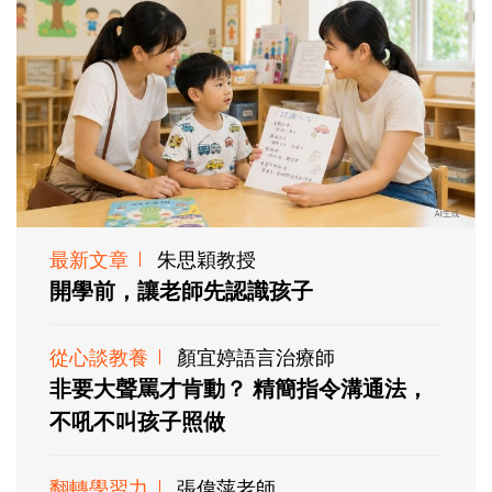
最新文章
朱思穎教授
開學前，讓老師先認識孩子
從心談教養
顏宜婷語言治療師
非要大聲罵才肯動？ 精簡指令溝通法，
不吼不叫孩子照做
翻轉學習力
張偉萍老師