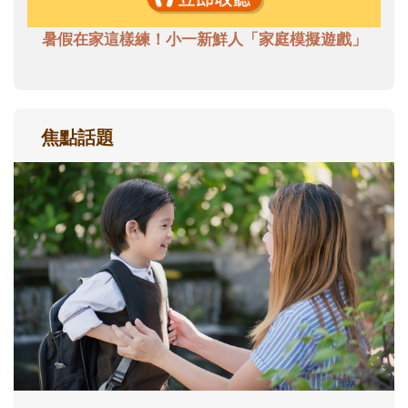
暑假在家這樣練！小一新鮮人「家庭模擬遊戲」
焦點話題
和孩子一起長大的那個男人│讀懂父親的
不同模樣
沒有人天生就擅長當爸爸！男人總是在一次
次「前所未有」的體驗中，跟著孩子一起長
大。從給予安全感的肢體遊戲，到獨立自
主、角色認同及解決問題的能力養成。爸爸
正嘗試用不同的模樣，參與孩子每個重要的
成長歷程。