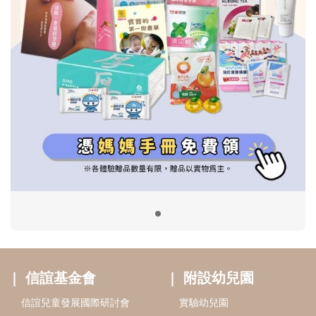
信誼基金會
附設幼兒園
信誼兒童發展國際研討會
實驗幼兒園
2022信誼年度報告
小袋鼠幼師網
2023信誼年度報告
2024信誼年度報告
2025信誼年度報告
育兒服務
好好育兒
好孕袋
分齡育兒電子報