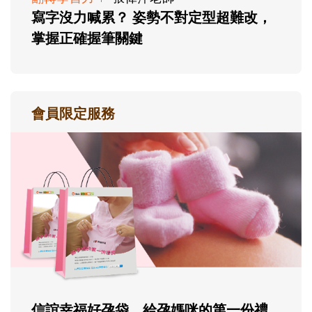
寫字沒力喊累？ 姿勢不對定型超難改，
掌握正確握筆關鍵
會員限定服務
信誼幸福好孕袋，給孕媽咪的第一份禮