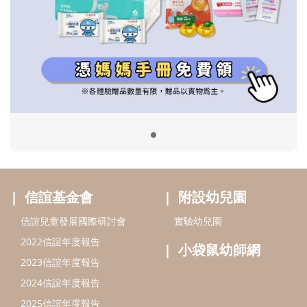
信誼基金會
附設幼兒園
信誼兒童發展國際研討會
實驗幼兒園
2022信誼年度報告
小袋鼠幼師網
2023信誼年度報告
2024信誼年度報告
2025信誼年度報告
育兒服務
好好育兒
好孕袋
分齡育兒電子報
線上教養諮詢
出版服務
好好生活廣場
信誼基金出版社
小太陽親子館