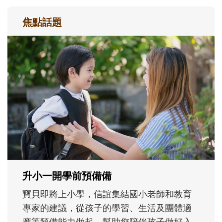
焦點話題
和孩子一起長大的那個男人│讀懂父親的
不同模樣
沒有人天生就擅長當爸爸！男人總是在一次
次「前所未有」的體驗中，跟著孩子一起長
大。從給予安全感的肢體遊戲，到獨立自
主、角色認同及解決問題的能力養成。爸爸
正嘗試用不同的模樣，參與孩子每個重要的
成長歷程。