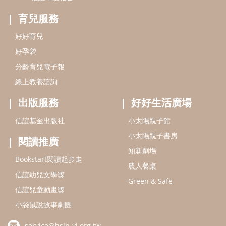
小太陽親子書房
閱讀推廣
知新劇場
Bookstart閱讀起步走
農人餐桌
信誼幼兒文學獎
Green & Safe
信誼兒童動畫獎
小袋鼠說故事劇團
service@hsin-yi.org.tw
信誼好好育兒
小太陽親子館
小太陽親子書房
(02)2396-5305轉2345 (週一～週五 9:00～18:00)
認識信誼
合作洽談
智慧財產權聲明
本網站建議使用IE9(含以上)或 Google Chrome 版本瀏覽器
信誼基金會/上誼文化實業股份有限公司 版權所有 ©