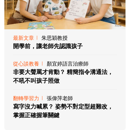
最新文章
朱思穎教授
開學前，讓老師先認識孩子
從心談教養
顏宜婷語言治療師
非要大聲罵才肯動？ 精簡指令溝通法，
不吼不叫孩子照做
翻轉學習力
張偉萍老師
寫字沒力喊累？ 姿勢不對定型超難改，
掌握正確握筆關鍵