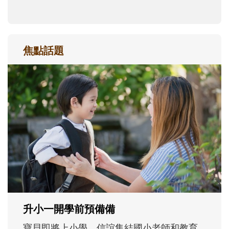
焦點話題
和孩子一起長大的那個男人│讀懂父親的
不同模樣
沒有人天生就擅長當爸爸！男人總是在一次
次「前所未有」的體驗中，跟著孩子一起長
大。從給予安全感的肢體遊戲，到獨立自
主、角色認同及解決問題的能力養成。爸爸
正嘗試用不同的模樣，參與孩子每個重要的
成長歷程。