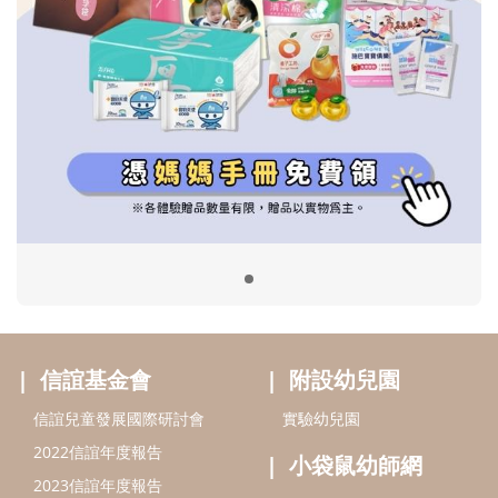
信誼基金會
附設幼兒園
信誼兒童發展國際研討會
實驗幼兒園
2022信誼年度報告
小袋鼠幼師網
2023信誼年度報告
2024信誼年度報告
2025信誼年度報告
育兒服務
好好育兒
好孕袋
分齡育兒電子報
線上教養諮詢