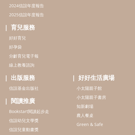
出版服務
好好生活廣場
信誼基金出版社
小太陽親子館
小太陽親子書房
閱讀推廣
知新劇場
Bookstart閱讀起步走
農人餐桌
信誼幼兒文學獎
Green & Safe
信誼兒童動畫獎
小袋鼠說故事劇團
service@hsin-yi.org.tw
信誼好好育兒
小太陽親子館
小太陽親子書房
(02)2396-5305轉2345 (週一～週五 9:00～18:00)
認識信誼
合作洽談
智慧財產權聲明
本網站建議使用IE9(含以上)或 Google Chrome 版本瀏覽器
信誼基金會/上誼文化實業股份有限公司 版權所有 ©