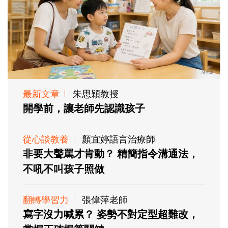
最新文章
朱思穎教授
開學前，讓老師先認識孩子
從心談教養
顏宜婷語言治療師
非要大聲罵才肯動？ 精簡指令溝通法，
不吼不叫孩子照做
翻轉學習力
張偉萍老師
寫字沒力喊累？ 姿勢不對定型超難改，