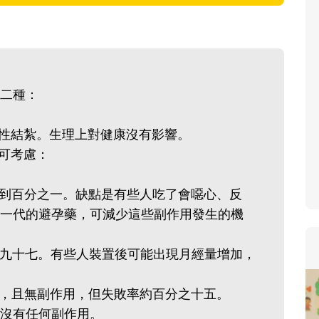
寶貝即將上小學，信誼集結
和教育專家的建議，從孩子
生活及團體適應等預備能力
助您陪伴孩子做好入學準備
二種：
小教導主任帶爸媽提前了解
生活與課業學習，無痛銜接
或女性結紮。生理上對健康沒有影響。
則可考慮：
不到百分之一。缺點是有些人吃了會噁心、反
一代的避孕藥，可減少這些副作用發生的機
之九十七。有些人裝置後可能出現月經量增加，
染，且無副作用，但失敗率約百分之十五。
但沒有任何副作用。