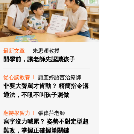
最新文章
朱思穎教授
開學前，讓老師先認識孩子
從心談教養
顏宜婷語言治療師
非要大聲罵才肯動？ 精簡指令溝
通法，不吼不叫孩子照做
翻轉學習力
張偉萍老師
寫字沒力喊累？ 姿勢不對定型超
難改，掌握正確握筆關鍵