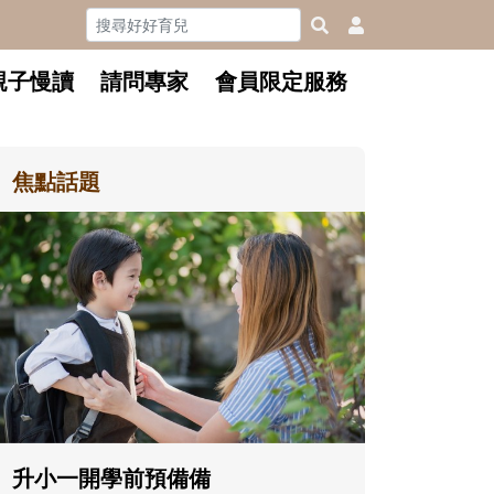
親子慢讀
請問專家
會員限定服務
焦點話題
和孩子一起長大的那個男人│讀
懂父親的不同模樣
沒有人天生就擅長當爸爸！男人總是
在一次次「前所未有」的體驗中，跟
著孩子一起長大。從給予安全感的肢
體遊戲，到獨立自主、角色認同及解
決問題的能力養成。爸爸正嘗試用不