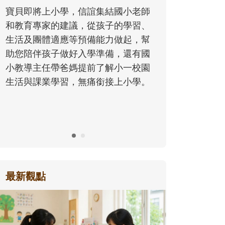
同的模樣，參與孩子每個重要的成長
國小老師
歷程。
的學習、
做起，幫
，還有國
小一校園
上小學。
最新觀點