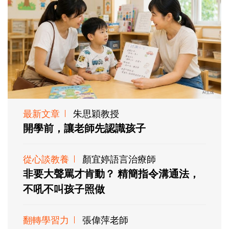
最新文章
朱思穎教授
開學前，讓老師先認識孩子
從心談教養
顏宜婷語言治療師
非要大聲罵才肯動？ 精簡指令溝通法，
不吼不叫孩子照做
翻轉學習力
張偉萍老師