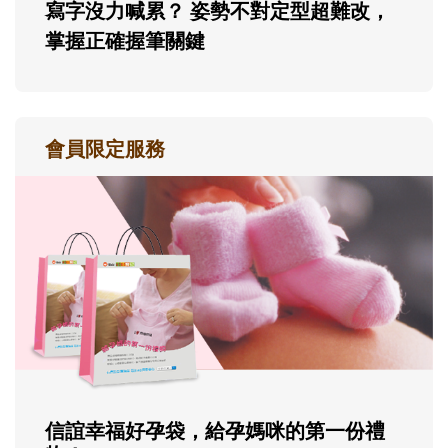
寫字沒力喊累？ 姿勢不對定型超難改，
掌握正確握筆關鍵
會員限定服務
信誼幸福好孕袋，給孕媽咪的第一份禮