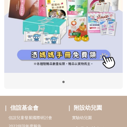
信誼基金會
附設幼兒園
信誼兒童發展國際研討會
實驗幼兒園
2022信誼年度報告
小袋鼠幼師網
2023信誼年度報告
2024信誼年度報告
2025信誼年度報告
育兒服務
好好育兒
好孕袋
分齡育兒電子報