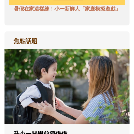
暑假在家這樣練！小一新鮮人「家庭模擬遊戲」
焦點話題
和孩子一起長大的那個男人│讀懂父親的
不同模樣
沒有人天生就擅長當爸爸！男人總是在一次
次「前所未有」的體驗中，跟著孩子一起長
大。從給予安全感的肢體遊戲，到獨立自
主、角色認同及解決問題的能力養成。爸爸
正嘗試用不同的模樣，參與孩子每個重要的
成長歷程。