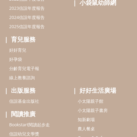
線上教養諮詢
出版服務
好好生活廣場
信誼基金出版社
小太陽親子館
小太陽親子書房
閱讀推廣
知新劇場
Bookstart閱讀起步走
農人餐桌
信誼幼兒文學獎
Green & Safe
信誼兒童動畫獎
小袋鼠說故事劇團
service@hsin-yi.org.tw
信誼好好育兒
小太陽親子館
小太陽親子書房
(02)2396-5305轉2345 (週一～週五 9:00～18:00)
認識信誼
合作洽談
智慧財產權聲明