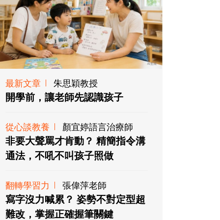
最新文章
朱思穎教授
開學前，讓老師先認識孩子
從心談教養
顏宜婷語言治療師
非要大聲罵才肯動？ 精簡指令溝
通法，不吼不叫孩子照做
翻轉學習力
張偉萍老師
寫字沒力喊累？ 姿勢不對定型超
難改，掌握正確握筆關鍵