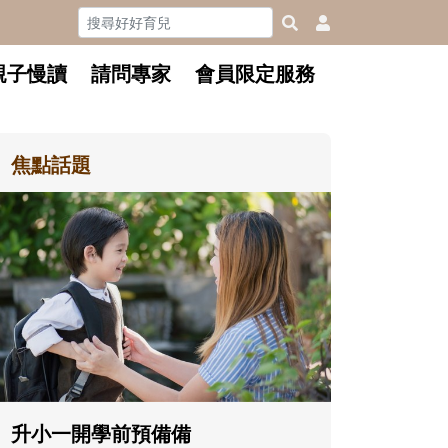
親子慢讀
請問專家
會員限定服務
焦點話題
和孩子一起長大的那個男人│讀
懂父親的不同模樣
沒有人天生就擅長當爸爸！男人總是
在一次次「前所未有」的體驗中，跟
著孩子一起長大。從給予安全感的肢
體遊戲，到獨立自主、角色認同及解
決問題的能力養成。爸爸正嘗試用不