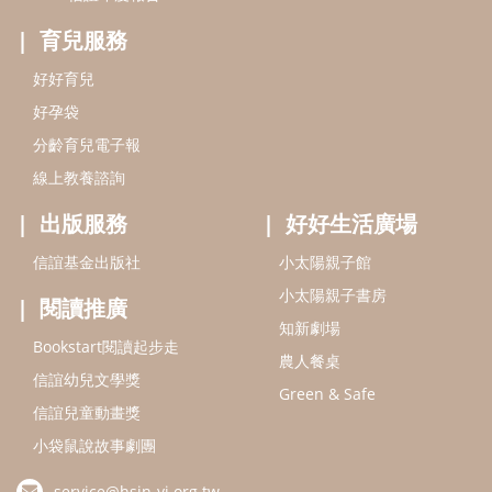
小太陽親子書房
閱讀推廣
知新劇場
Bookstart閱讀起步走
農人餐桌
信誼幼兒文學獎
Green & Safe
信誼兒童動畫獎
小袋鼠說故事劇團
service@hsin-yi.org.tw
信誼好好育兒
小太陽親子館
小太陽親子書房
(02)2396-5305轉2345 (週一～週五 9:00～18:00)
認識信誼
合作洽談
智慧財產權聲明
本網站建議使用IE9(含以上)或 Google Chrome 版本瀏覽器
信誼基金會/上誼文化實業股份有限公司 版權所有 ©