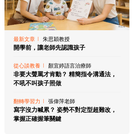
最新文章
朱思穎教授
開學前，讓老師先認識孩子
從心談教養
顏宜婷語言治療師
非要大聲罵才肯動？ 精簡指令溝通法，
不吼不叫孩子照做
翻轉學習力
張偉萍老師
寫字沒力喊累？ 姿勢不對定型超難改，
掌握正確握筆關鍵