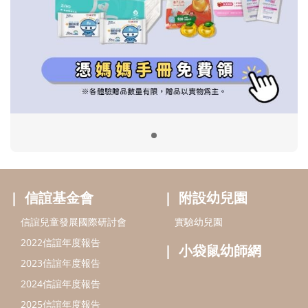
信誼基金會
附設幼兒園
信誼兒童發展國際研討會
實驗幼兒園
2022信誼年度報告
小袋鼠幼師網
2023信誼年度報告
2024信誼年度報告
2025信誼年度報告
育兒服務
好好育兒
好孕袋
分齡育兒電子報
線上教養諮詢
出版服務
好好生活廣場
信誼基金出版社
小太陽親子館