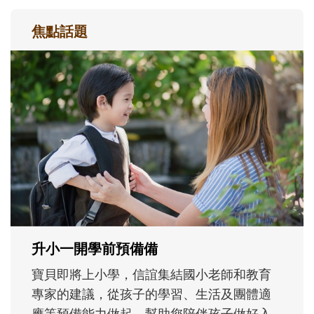
焦點話題
和孩子一起長大的那個男人│讀懂父親的
不同模樣
沒有人天生就擅長當爸爸！男人總是在一次
次「前所未有」的體驗中，跟著孩子一起長
大。從給予安全感的肢體遊戲，到獨立自
主、角色認同及解決問題的能力養成。爸爸
正嘗試用不同的模樣，參與孩子每個重要的
成長歷程。