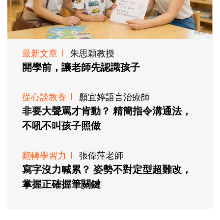
最新文章
朱思穎教授
開學前，讓老師先認識孩子
從心談教養
顏宜婷語言治療師
非要大聲罵才肯動？ 精簡指令溝通法，
不吼不叫孩子照做
翻轉學習力
張偉萍老師
寫字沒力喊累？ 姿勢不對定型超難改，
掌握正確握筆關鍵