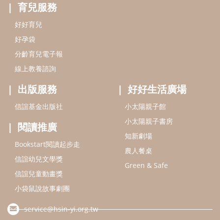
閱讀推廣
知新劇場
Bookstart閱讀起步走
農人餐桌
信誼幼兒文學獎
Green & Safe
信誼兒童動畫獎
小袋鼠說故事劇團
service@hsin-yi.org.tw
信誼好好育兒
小太陽親子館
小太陽親子書房
(02)2396-5305轉2345 (週一～週五 9:00～18:00)
認識信誼
合作洽談
智慧財產權聲明
本網站建議使用IE9(含以上)或 Google Chrome 版本瀏覽器
信誼基金會/上誼文化實業股份有限公司 版權所有 ©