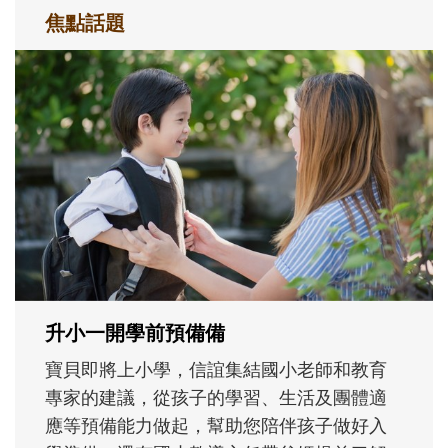
焦點話題
和孩子一起長大的那個男人│讀懂父親的
不同模樣
沒有人天生就擅長當爸爸！男人總是在一次
次「前所未有」的體驗中，跟著孩子一起長
大。從給予安全感的肢體遊戲，到獨立自
主、角色認同及解決問題的能力養成。爸爸
正嘗試用不同的模樣，參與孩子每個重要的
成長歷程。