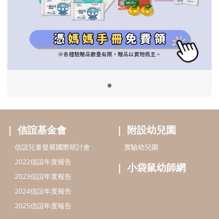
信誼基金會
附設幼兒園
信誼兒童發展國際研討會
實驗幼兒園
2022信誼年度報告
小袋鼠幼師網
2023信誼年度報告
2024信誼年度報告
2025信誼年度報告
育兒服務
好好育兒
好孕袋
分齡育兒電子報
線上教養諮詢
出版服務
好好生活廣場
信誼基金出版社
小太陽親子館
小太陽親子書房