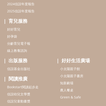
出版服務
好好生活廣場
信誼基金出版社
小太陽親子館
小太陽親子書房
閱讀推廣
知新劇場
Bookstart閱讀起步走
農人餐桌
信誼幼兒文學獎
Green & Safe
信誼兒童動畫獎
小袋鼠說故事劇團
service@hsin-yi.org.tw
信誼好好育兒
小太陽親子館
小太陽親子書房
(02)2396-5305轉2345 (週一～週五 9:00～18:00)
認識信誼
合作洽談
智慧財產權聲明
本網站建議使用IE9(含以上)或 Google Chrome 版本瀏覽器
信誼基金會/上誼文化實業股份有限公司 版權所有 ©