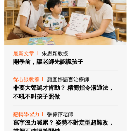
最新文章
朱思穎教授
開學前，讓老師先認識孩子
從心談教養
顏宜婷語言治療師
非要大聲罵才肯動？ 精簡指令溝通法，
不吼不叫孩子照做
翻轉學習力
張偉萍老師
寫字沒力喊累？ 姿勢不對定型超難改，