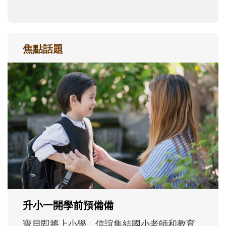
焦點話題
和孩子一起長大的那個男人│讀懂父親的
不同模樣
沒有人天生就擅長當爸爸！男人總是在一次
次「前所未有」的體驗中，跟著孩子一起長
大。從給予安全感的肢體遊戲，到獨立自
主、角色認同及解決問題的能力養成。爸爸
正嘗試用不同的模樣，參與孩子每個重要的
成長歷程。