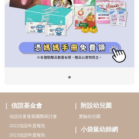
信誼基金會
附設幼兒園
信誼兒童發展國際研討會
實驗幼兒園
2022信誼年度報告
小袋鼠幼師網
2023信誼年度報告
2024信誼年度報告
2025信誼年度報告
育兒服務
好好育兒
好孕袋
分齡育兒電子報
線上教養諮詢