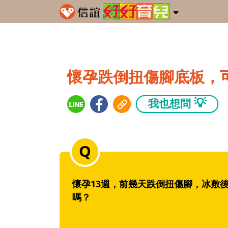
懷孕跌倒扭傷腳底板，
💡
我也想問
懷孕13週，前幾天跌倒扭傷腳，冰敷
嗎？‭ ‬