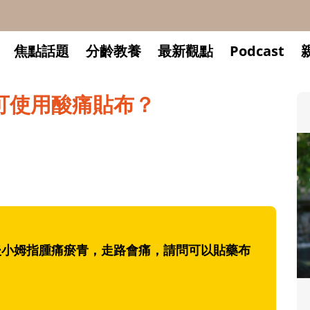
焦點話題
分齡教養
最新觀點
Podcast
可使用酸痛貼布？
後小姆指腫痛瘀青，走路會痛，請問可以貼藥布
升小一開學前預備備