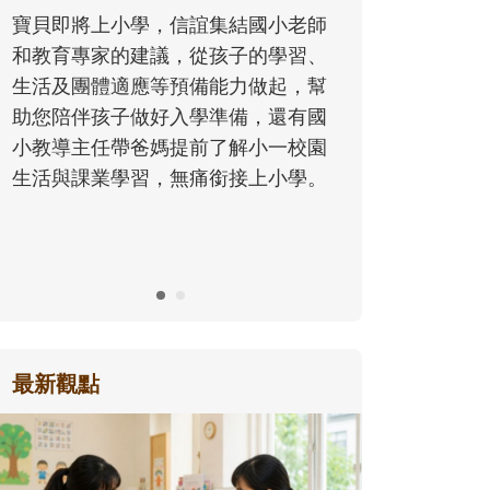
同的模樣，參與孩子每個重要的成長
國小老師
歷程。
的學習、
做起，幫
，還有國
小一校園
上小學。
最新觀點