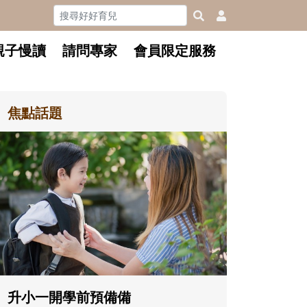
親子慢讀
請問專家
會員限定服務
焦點話題
和孩子一起長大的那個男人│讀
懂父親的不同模樣
沒有人天生就擅長當爸爸！男人總是
在一次次「前所未有」的體驗中，跟
著孩子一起長大。從給予安全感的肢
體遊戲，到獨立自主、角色認同及解
決問題的能力養成。爸爸正嘗試用不