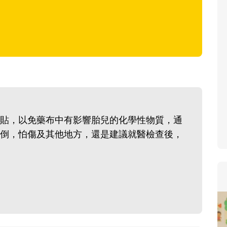
寶貝即將上小學，信誼集結
和教育專家的建議，從孩子
生活及團體適應等預備能力
助您陪伴孩子做好入學準備
小教導主任帶爸媽提前了解
生活與課業學習，無痛銜接
貼，以免藥布中有影響胎兒的化學性物質，通
倒，怕傷及其他地方，還是建議就醫檢查後，