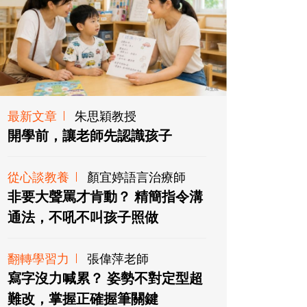
最新文章
朱思穎教授
開學前，讓老師先認識孩子
從心談教養
顏宜婷語言治療師
非要大聲罵才肯動？ 精簡指令溝
通法，不吼不叫孩子照做
翻轉學習力
張偉萍老師
寫字沒力喊累？ 姿勢不對定型超
難改，掌握正確握筆關鍵