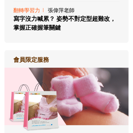
翻轉學習力
張偉萍老師
寫字沒力喊累？ 姿勢不對定型超難改，
掌握正確握筆關鍵
會員限定服務