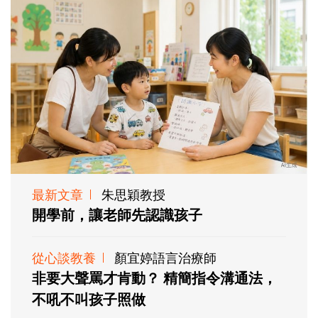
最新文章
朱思穎教授
開學前，讓老師先認識孩子
從心談教養
顏宜婷語言治療師
非要大聲罵才肯動？ 精簡指令溝通法，
不吼不叫孩子照做