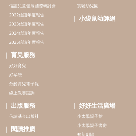
分齡育兒電子報
線上教養諮詢
出版服務
好好生活廣場
信誼基金出版社
小太陽親子館
小太陽親子書房
閱讀推廣
知新劇場
Bookstart閱讀起步走
農人餐桌
信誼幼兒文學獎
Green & Safe
信誼兒童動畫獎
小袋鼠說故事劇團
service@hsin-yi.org.tw
信誼好好育兒
小太陽親子館
小太陽親子書房
(02)2396-5305轉2345 (週一～週五 9:00～18:00)