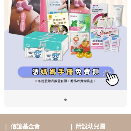
信誼基金會
附設幼兒園
信誼兒童發展國際研討會
實驗幼兒園
2022信誼年度報告
小袋鼠幼師網
2023信誼年度報告
2024信誼年度報告
2025信誼年度報告
育兒服務
好好育兒
好孕袋