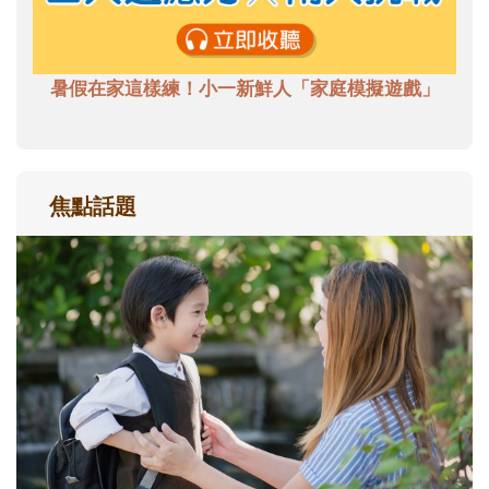
暑假在家這樣練！小一新鮮人「家庭模擬遊戲」
焦點話題
和孩子一起長大的那個男人│讀懂父親的
不同模樣
沒有人天生就擅長當爸爸！男人總是在一次
次「前所未有」的體驗中，跟著孩子一起長
大。從給予安全感的肢體遊戲，到獨立自
主、角色認同及解決問題的能力養成。爸爸