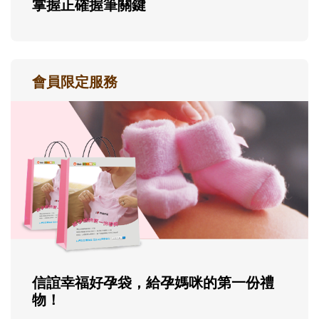
掌握正確握筆關鍵
會員限定服務
信誼幸福好孕袋，給孕媽咪的第一份禮
物！