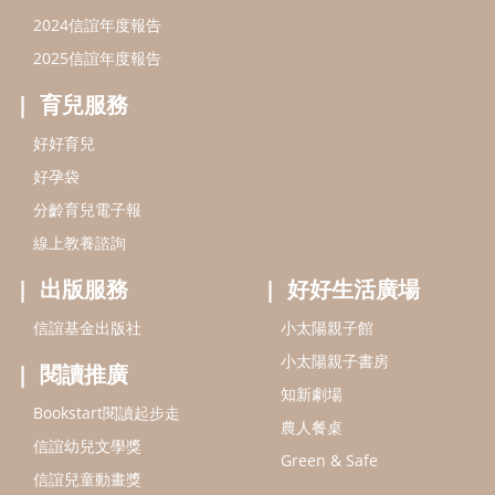
出版服務
好好生活廣場
信誼基金出版社
小太陽親子館
小太陽親子書房
閱讀推廣
知新劇場
Bookstart閱讀起步走
農人餐桌
信誼幼兒文學獎
Green & Safe
信誼兒童動畫獎
小袋鼠說故事劇團
service@hsin-yi.org.tw
信誼好好育兒
小太陽親子館
小太陽親子書房
(02)2396-5305轉2345 (週一～週五 9:00～18:00)
認識信誼
合作洽談
智慧財產權聲明
本網站建議使用IE9(含以上)或 Google Chrome 版本瀏覽器
信誼基金會/上誼文化實業股份有限公司 版權所有 ©