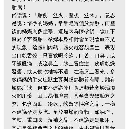
胎哦！‭ ‬
俗話說：「胎前一盆火，產後一盆冰」。意思
是說：懷孕的媽媽，常常體質偏於燥熱，而產
後的媽媽則多虛寒。這是因為懷孕後，陰血下
聚於子宮養胎，孕婦本身相對會呈現陰血不足
的現象，陰虛則內熱，虛火就容易產生。表現
出口乾舌燥，只喜歡喝冷飲，口苦，口臭，或
牙齦腫痛，或流鼻血，臉上冒痘痘，皮膚乾燥
發癢，或大便乾結等不適，在臨床上看來，多
數媽媽的胎火症狀主要與虛熱體質有關，雖有
燥熱症狀，但並不建議使用黃連類苦寒燥濕瀉
火的用藥，因其易傷脾胃，甚至會導致胎寒之
弊。包含西瓜，冷飲，螃蟹等性寒之品，一樣
不建議孕媽多吃。至於溫燥的食物，如油炸，
辛辣、重口味、溫補之品，不建議媽媽服用，
肉桂是溫補命門之火的藥物，更不建議日常食