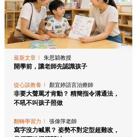
最新文章
朱思穎教授
開學前，讓老師先認識孩子
從心談教養
顏宜婷語言治療師
非要大聲罵才肯動？ 精簡指令溝通法，
不吼不叫孩子照做
翻轉學習力
張偉萍老師
寫字沒力喊累？ 姿勢不對定型超難改，