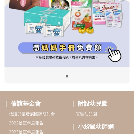
信誼基金會
附設幼兒園
信誼兒童發展國際研討會
實驗幼兒園
2022信誼年度報告
小袋鼠幼師網
2023信誼年度報告
2024信誼年度報告
2025信誼年度報告
育兒服務
好好育兒
好孕袋
分齡育兒電子報
線上教養諮詢