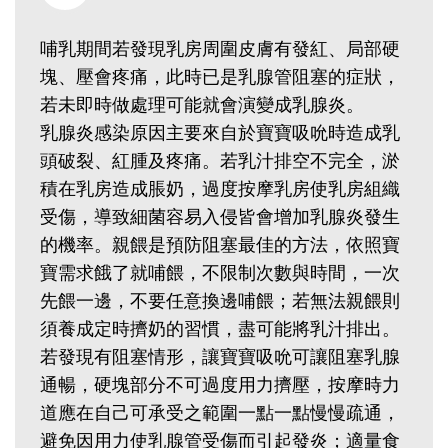
哺乳期間若發現乳房周圍皮膚有發紅、局部硬
塊、壓會疼痛，此時已是乳腺管阻塞的症狀，
若未即時做處理可能就會演變成乳腺炎。
乳腺炎感染原因主要來自於寶寶吸吮時造成乳
頭破裂、紅腫及疼痛。若乳汁排空不完全，淤
積在乳房造成脹奶，過度按摩乳房使乳房組織
受傷，導致細菌容易入侵皆會增加乳腺炎發生
的機率。親餵是預防阻塞最佳的方法，依照寶
寶需求餓了就哺餵，不限制次數與時間，一次
先餵一邊，不要任意換邊哺餵；若無法親餵則
須養成定時擠奶的習慣，盡可能將乳汁排出。
若發現有阻塞情形，讓寶寶吸吮可讓阻塞乳腺
通暢，硬塊部分不可過度用力擠壓，按摩時力
道應在自己可承受之範圍一點一點慢慢疏通，
避免因用力使乳腺管受傷而引起發炎；適量食