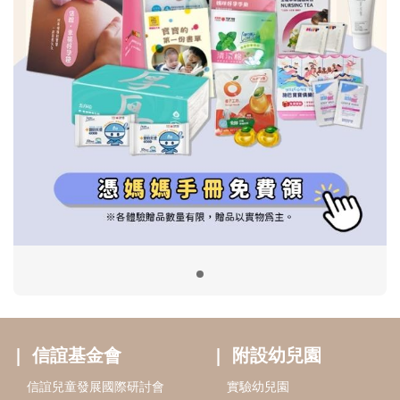
信誼基金會
附設幼兒園
信誼兒童發展國際研討會
實驗幼兒園
2022信誼年度報告
小袋鼠幼師網
2023信誼年度報告
2024信誼年度報告
2025信誼年度報告
育兒服務
好好育兒
好孕袋
分齡育兒電子報