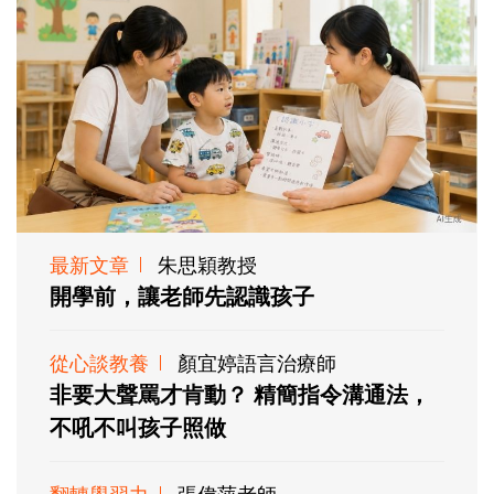
最新文章
朱思穎教授
開學前，讓老師先認識孩子
從心談教養
顏宜婷語言治療師
非要大聲罵才肯動？ 精簡指令溝通法，
不吼不叫孩子照做
翻轉學習力
張偉萍老師