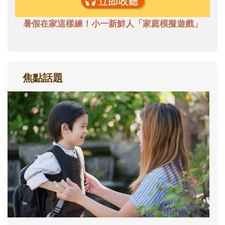
暑假在家這樣練！小一新鮮人「家庭模擬遊戲」
焦點話題