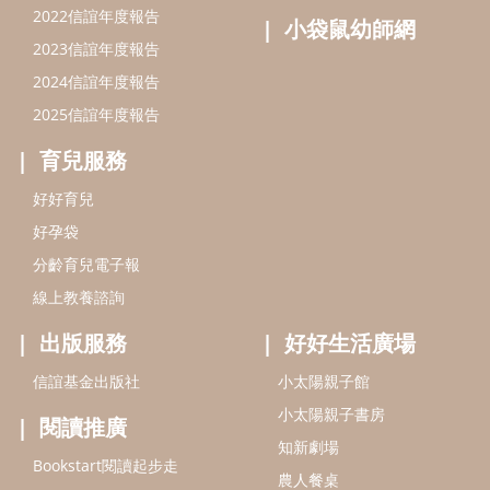
線上教養諮詢
出版服務
好好生活廣場
信誼基金出版社
小太陽親子館
小太陽親子書房
閱讀推廣
知新劇場
Bookstart閱讀起步走
農人餐桌
信誼幼兒文學獎
Green & Safe
信誼兒童動畫獎
小袋鼠說故事劇團
service@hsin-yi.org.tw
信誼好好育兒
小太陽親子館
小太陽親子書房
(02)2396-5305轉2345 (週一～週五 9:00～18:00)
認識信誼
合作洽談
智慧財產權聲明