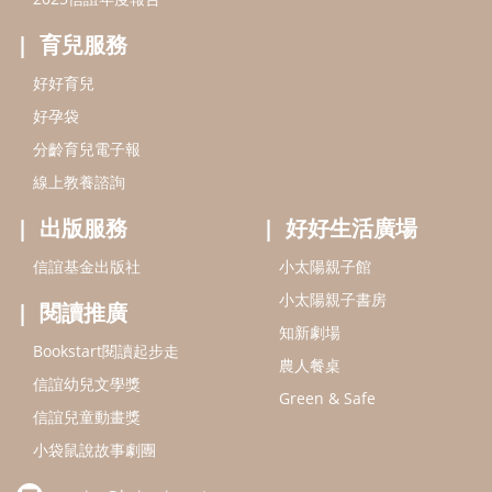
小太陽親子書房
閱讀推廣
知新劇場
Bookstart閱讀起步走
農人餐桌
信誼幼兒文學獎
Green & Safe
信誼兒童動畫獎
小袋鼠說故事劇團
service@hsin-yi.org.tw
信誼好好育兒
小太陽親子館
小太陽親子書房
(02)2396-5305轉2345 (週一～週五 9:00～18:00)
認識信誼
合作洽談
智慧財產權聲明
本網站建議使用IE9(含以上)或 Google Chrome 版本瀏覽器
信誼基金會/上誼文化實業股份有限公司 版權所有 ©