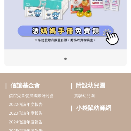
信誼基金會
附設幼兒園
信誼兒童發展國際研討會
實驗幼兒園
2022信誼年度報告
小袋鼠幼師網
2023信誼年度報告
2024信誼年度報告
2025信誼年度報告
育兒服務
好好育兒
好孕袋
分齡育兒電子報
線上教養諮詢
出版服務
好好生活廣場
信誼基金出版社
小太陽親子館