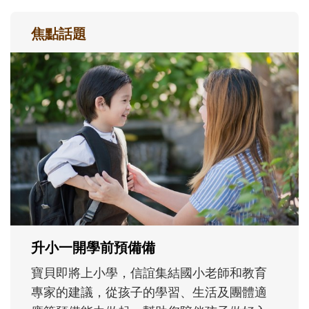
焦點話題
和孩子一起長大的那個男人│讀懂父親的
不同模樣
沒有人天生就擅長當爸爸！男人總是在一次
次「前所未有」的體驗中，跟著孩子一起長
大。從給予安全感的肢體遊戲，到獨立自
主、角色認同及解決問題的能力養成。爸爸
正嘗試用不同的模樣，參與孩子每個重要的
成長歷程。