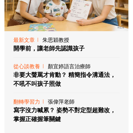
最新文章
朱思穎教授
開學前，讓老師先認識孩子
從心談教養
顏宜婷語言治療師
非要大聲罵才肯動？ 精簡指令溝通法，
不吼不叫孩子照做
翻轉學習力
張偉萍老師
寫字沒力喊累？ 姿勢不對定型超難改，
掌握正確握筆關鍵