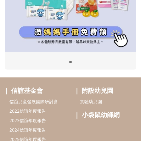
信誼基金會
附設幼兒園
信誼兒童發展國際研討會
實驗幼兒園
2022信誼年度報告
小袋鼠幼師網
2023信誼年度報告
2024信誼年度報告
2025信誼年度報告
育兒服務
好好育兒
好孕袋
分齡育兒電子報
線上教養諮詢
出版服務
好好生活廣場
信誼基金出版社
小太陽親子館