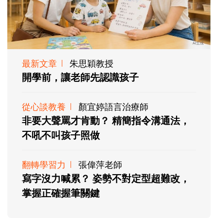
最新文章
朱思穎教授
開學前，讓老師先認識孩子
從心談教養
顏宜婷語言治療師
非要大聲罵才肯動？ 精簡指令溝通法，
不吼不叫孩子照做
翻轉學習力
張偉萍老師
寫字沒力喊累？ 姿勢不對定型超難改，
掌握正確握筆關鍵