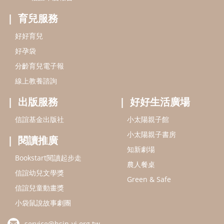
小太陽親子書房
閱讀推廣
知新劇場
Bookstart閱讀起步走
農人餐桌
信誼幼兒文學獎
Green & Safe
信誼兒童動畫獎
小袋鼠說故事劇團
service@hsin-yi.org.tw
信誼好好育兒
小太陽親子館
小太陽親子書房
(02)2396-5305轉2345 (週一～週五 9:00～18:00)
認識信誼
合作洽談
智慧財產權聲明
本網站建議使用IE9(含以上)或 Google Chrome 版本瀏覽器
信誼基金會/上誼文化實業股份有限公司 版權所有 ©