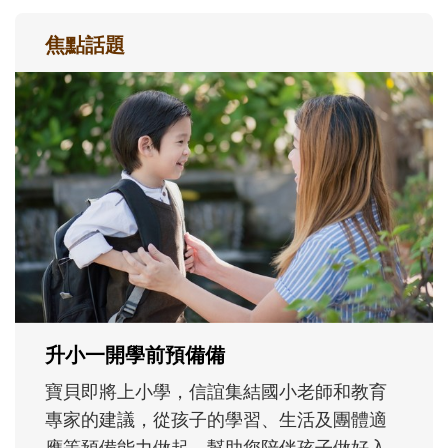
焦點話題
和孩子一起長大的那個男人│讀懂父親的
不同模樣
沒有人天生就擅長當爸爸！男人總是在一次
次「前所未有」的體驗中，跟著孩子一起長
大。從給予安全感的肢體遊戲，到獨立自
主、角色認同及解決問題的能力養成。爸爸
正嘗試用不同的模樣，參與孩子每個重要的
成長歷程。