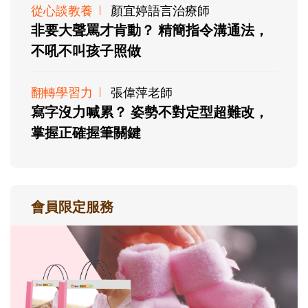
從心談教養
顏宜婷語言治療師
非要大聲罵才肯動？ 精簡指令溝通法，
不吼不叫孩子照做
翻轉學習力
張偉萍老師
寫字沒力喊累？ 姿勢不對定型超難改，
掌握正確握筆關鍵
會員限定服務