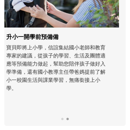
和孩子一起長大的那個男人│讀懂父親的
不同模樣
沒有人天生就擅長當爸爸！男人總是在一次
次「前所未有」的體驗中，跟著孩子一起長
大。從給予安全感的肢體遊戲，到獨立自
主、角色認同及解決問題的能力養成。爸爸
正嘗試用不同的模樣，參與孩子每個重要的
成長歷程。