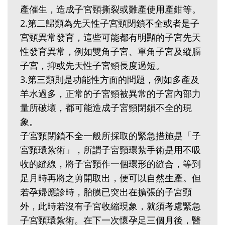
產催生，造成子宮頸撕裂或難產使用產鉗等。
2.‬第二歸類為先天性子宮頸閉鎖不全或者是子
宮頸異常發育，這些可能都有明顯的子宮先天
性發育異常，例如雙角子宮、單角子宮及縱膈
子宮，抑或先天性子宮頸長度過短。
3.‬第三類則是功能性方面的問題，例如多產及
羊水過多，正常的子宮頸被異常的子宮內部力
量所破壞，都可能造成子宮頸閉鎖不全的現
象。
子宮頸閉鎖不全一般所採取的緊急措施是「子
宮頸環紮術」，所謂子宮頸環紮手術是用不吸
收的縫線，將子宮頸作一個環形的縫合，等到
足月時再將之剪開取出，便可以自然生產。但
若孕婦應診時，胎膜已突出在擴張的子宮頸
外，此時若沒有子宮收縮現象，就須考慮緊急
子宮頸環紮術。在下一次懷孕足三個月後，醫