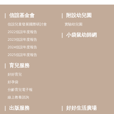
育兒服務
好好育兒
好孕袋
分齡育兒電子報
線上教養諮詢
出版服務
好好生活廣場
信誼基金出版社
小太陽親子館
小太陽親子書房
閱讀推廣
知新劇場
Bookstart閱讀起步走
農人餐桌
信誼幼兒文學獎
Green & Safe
信誼兒童動畫獎
小袋鼠說故事劇團
service@hsin-yi.org.tw