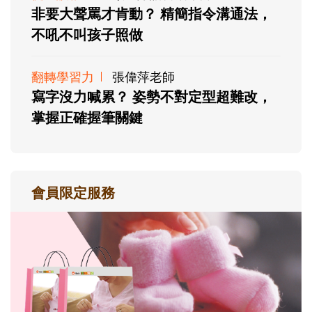
非要大聲罵才肯動？ 精簡指令溝通法，
不吼不叫孩子照做
翻轉學習力
張偉萍老師
寫字沒力喊累？ 姿勢不對定型超難改，
掌握正確握筆關鍵
會員限定服務