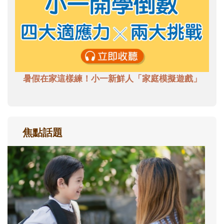
暑假在家這樣練！小一新鮮人「家庭模擬遊戲」
焦點話題