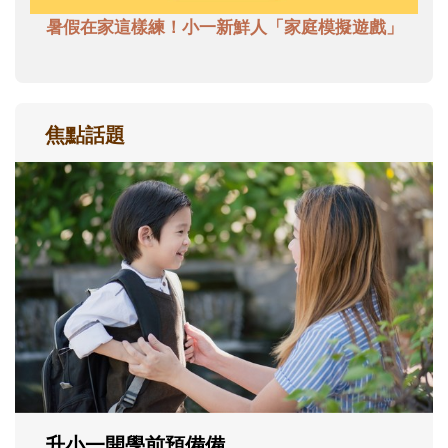
暑假在家這樣練！小一新鮮人「家庭模擬遊戲」
焦點話題
和孩子一起長大的那個男人│讀懂父親的
不同模樣
沒有人天生就擅長當爸爸！男人總是在一次
次「前所未有」的體驗中，跟著孩子一起長
大。從給予安全感的肢體遊戲，到獨立自
主、角色認同及解決問題的能力養成。爸爸
正嘗試用不同的模樣，參與孩子每個重要的
成長歷程。