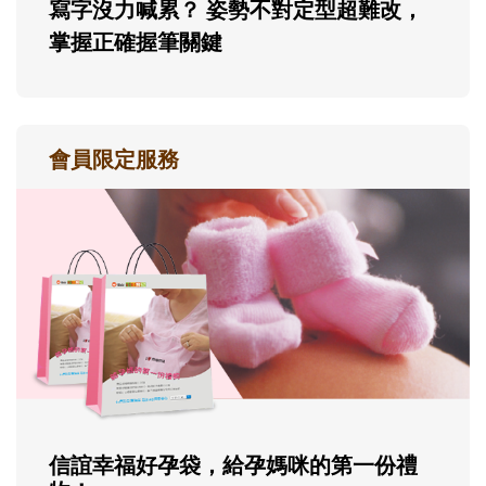
寫字沒力喊累？ 姿勢不對定型超難改，
掌握正確握筆關鍵
會員限定服務
信誼幸福好孕袋，給孕媽咪的第一份禮