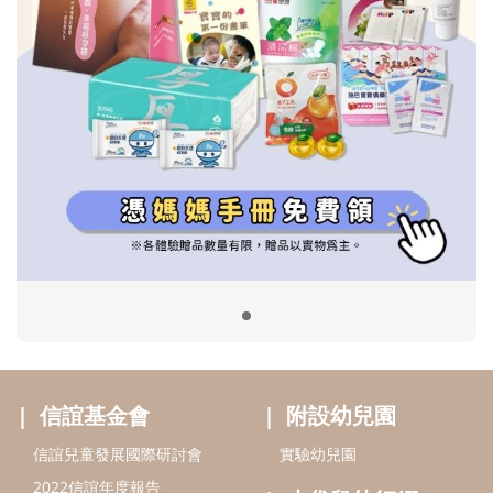
信誼基金會
附設幼兒園
信誼兒童發展國際研討會
實驗幼兒園
2022信誼年度報告
小袋鼠幼師網
2023信誼年度報告
2024信誼年度報告
2025信誼年度報告
育兒服務
好好育兒
好孕袋
分齡育兒電子報