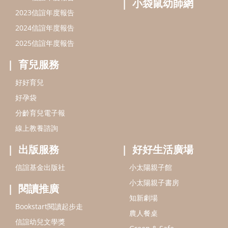
線上教養諮詢
出版服務
好好生活廣場
信誼基金出版社
小太陽親子館
小太陽親子書房
閱讀推廣
知新劇場
Bookstart閱讀起步走
農人餐桌
信誼幼兒文學獎
Green & Safe
信誼兒童動畫獎
小袋鼠說故事劇團
service@hsin-yi.org.tw
信誼好好育兒
小太陽親子館
小太陽親子書房
(02)2396-5305轉2345 (週一～週五 9:00～18:00)
認識信誼
合作洽談
智慧財產權聲明
本網站建議使用IE9(含以上)或 Google Chrome 版本瀏覽器