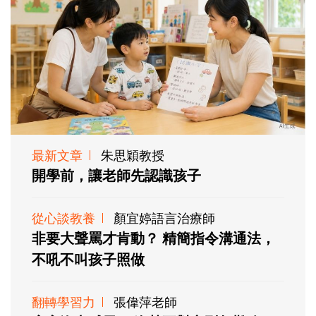
最新文章
朱思穎教授
開學前，讓老師先認識孩子
從心談教養
顏宜婷語言治療師
非要大聲罵才肯動？ 精簡指令溝通法，
不吼不叫孩子照做
翻轉學習力
張偉萍老師