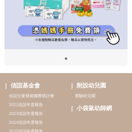
信誼基金會
附設幼兒園
信誼兒童發展國際研討會
實驗幼兒園
2022信誼年度報告
小袋鼠幼師網
2023信誼年度報告
2024信誼年度報告
2025信誼年度報告
育兒服務
好好育兒
好孕袋
分齡育兒電子報
線上教養諮詢
出版服務
好好生活廣場
信誼基金出版社
小太陽親子館