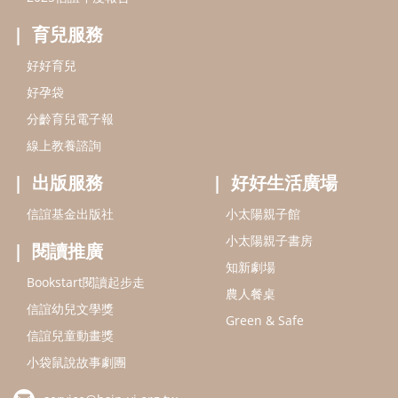
小太陽親子書房
閱讀推廣
知新劇場
Bookstart閱讀起步走
農人餐桌
信誼幼兒文學獎
Green & Safe
信誼兒童動畫獎
小袋鼠說故事劇團
service@hsin-yi.org.tw
信誼好好育兒
小太陽親子館
小太陽親子書房
(02)2396-5305轉2345 (週一～週五 9:00～18:00)
認識信誼
合作洽談
智慧財產權聲明
本網站建議使用IE9(含以上)或 Google Chrome 版本瀏覽器
信誼基金會/上誼文化實業股份有限公司 版權所有 ©