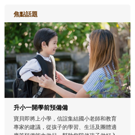
焦點話題
和孩子一起長大的那個男人│讀懂父親的
不同模樣
沒有人天生就擅長當爸爸！男人總是在一次
次「前所未有」的體驗中，跟著孩子一起長
大。從給予安全感的肢體遊戲，到獨立自
主、角色認同及解決問題的能力養成。爸爸
正嘗試用不同的模樣，參與孩子每個重要的
成長歷程。