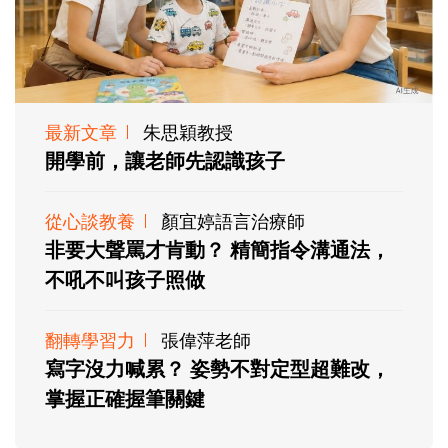
最新文章
朱思穎教授
開學前，讓老師先認識孩子
從心談教養
顏宜婷語言治療師
非要大聲罵才肯動？ 精簡指令溝通法，
不吼不叫孩子照做
翻轉學習力
張偉萍老師
寫字沒力喊累？ 姿勢不對定型超難改，
掌握正確握筆關鍵