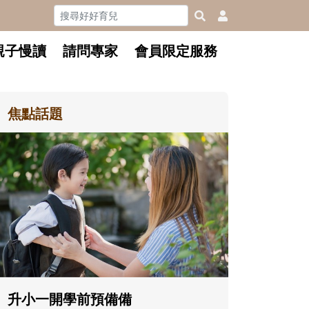
親子慢讀
請問專家
會員限定服務
焦點話題
和孩子一起長大的那個男人│讀
懂父親的不同模樣
沒有人天生就擅長當爸爸！男人總是
在一次次「前所未有」的體驗中，跟
著孩子一起長大。從給予安全感的肢
體遊戲，到獨立自主、角色認同及解
決問題的能力養成。爸爸正嘗試用不