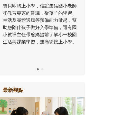
同的模樣，參與孩子每個重要的成長
小老師
歷程。
學習、
起，幫
還有國
一校園
小學。
最新觀點