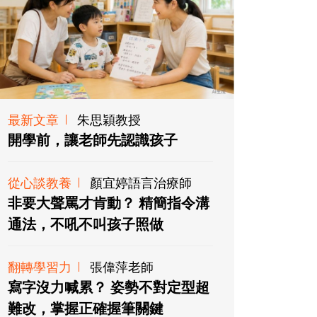
最新文章
朱思穎教授
開學前，讓老師先認識孩子
從心談教養
顏宜婷語言治療師
非要大聲罵才肯動？ 精簡指令溝
通法，不吼不叫孩子照做
翻轉學習力
張偉萍老師
寫字沒力喊累？ 姿勢不對定型超
難改，掌握正確握筆關鍵