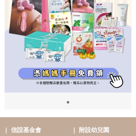
信誼基金會
附設幼兒園
信誼兒童發展國際研討會
實驗幼兒園
2022信誼年度報告
小袋鼠幼師網
2023信誼年度報告
2024信誼年度報告
2025信誼年度報告
育兒服務
好好育兒
好孕袋