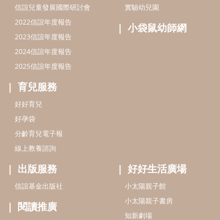
分齡育兒電子報
線上教養諮詢
出版服務
好好生活廣場
信誼基金出版社
小太陽親子館
小太陽親子書房
閱讀推廣
知新劇場
Bookstart閱讀起步走
農人餐桌
信誼幼兒文學獎
Green & Safe
信誼兒童動畫獎
小袋鼠說故事劇團
service@hsin-yi.org.tw
信誼好好育兒
小太陽親子館
小太陽親子書房
(02)2396-5305轉2345 (週一～週五 9:00～18:00)