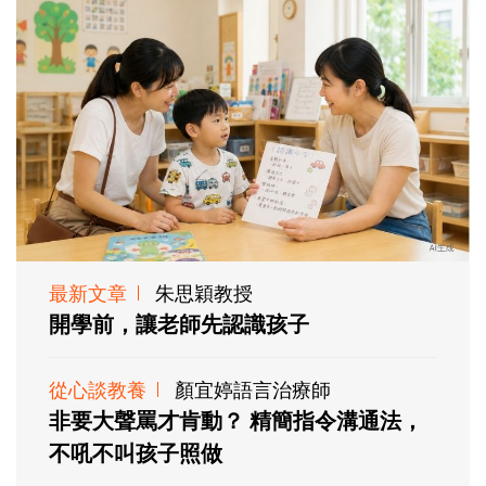
最新文章
朱思穎教授
開學前，讓老師先認識孩子
從心談教養
顏宜婷語言治療師
非要大聲罵才肯動？ 精簡指令溝通法，
不吼不叫孩子照做