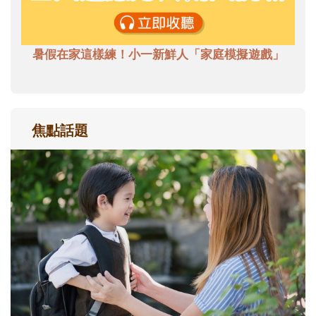
暑假在家這樣練！小一新鮮人「家庭模擬遊戲」
焦點話題
和孩子一起長大的那個男人│讀懂父親的
不同模樣
沒有人天生就擅長當爸爸！男人總是在一次
次「前所未有」的體驗中，跟著孩子一起長
大。從給予安全感的肢體遊戲，到獨立自
主、角色認同及解決問題的能力養成。爸爸
正嘗試用不同的模樣，參與孩子每個重要的