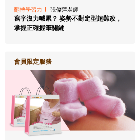
翻轉學習力
張偉萍老師
寫字沒力喊累？ 姿勢不對定型超難改，
掌握正確握筆關鍵
會員限定服務