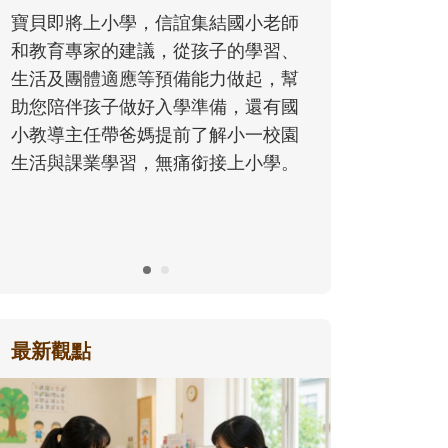
同的模樣，參與孩子每個重要的成長
小老師
歷程。
學習、
起，幫
還有國
一校園
小學。
最新觀點