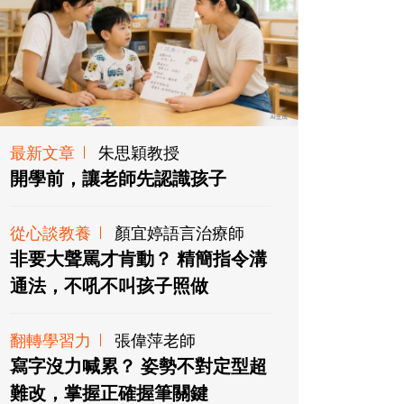
最新文章
朱思穎教授
開學前，讓老師先認識孩子
從心談教養
顏宜婷語言治療師
非要大聲罵才肯動？ 精簡指令溝
通法，不吼不叫孩子照做
翻轉學習力
張偉萍老師
寫字沒力喊累？ 姿勢不對定型超
難改，掌握正確握筆關鍵