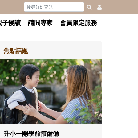
親子慢讀
請問專家
會員限定服務
焦點話題
和孩子一起長大的那個男人│讀
懂父親的不同模樣
沒有人天生就擅長當爸爸！男人總是
在一次次「前所未有」的體驗中，跟
著孩子一起長大。從給予安全感的肢
體遊戲，到獨立自主、角色認同及解
決問題的能力養成。爸爸正嘗試用不