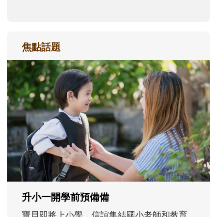
焦點話題
和孩子一起長大的那個男人│讀懂父親的
不同模樣
沒有人天生就擅長當爸爸！男人總是在一次
次「前所未有」的體驗中，跟著孩子一起長
大。從給予安全感的肢體遊戲，到獨立自
主、角色認同及解決問題的能力養成。爸爸
正嘗試用不同的模樣，參與孩子每個重要的
成長歷程。