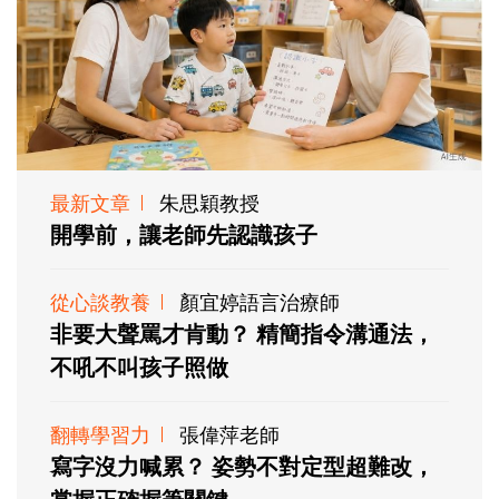
最新文章
朱思穎教授
開學前，讓老師先認識孩子
從心談教養
顏宜婷語言治療師
非要大聲罵才肯動？ 精簡指令溝通法，
不吼不叫孩子照做
翻轉學習力
張偉萍老師
寫字沒力喊累？ 姿勢不對定型超難改，