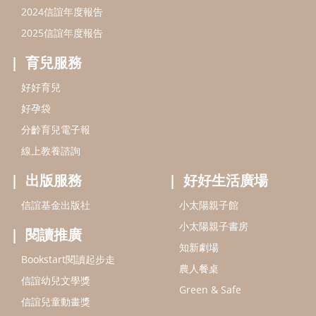
出版服務
好好生活廣場
信誼基金出版社
小太陽親子館
小太陽親子書房
閱讀推廣
知新劇場
Bookstart閱讀起步走
農人餐桌
信誼幼兒文學獎
Green & Safe
信誼兒童動畫獎
小袋鼠說故事劇團
service@hsin-yi.org.tw
信誼好好育兒
小太陽親子館
小太陽親子書房
(02)2396-5305轉2345 (週一～週五 9:00～18:00)
認識信誼
合作洽談
智慧財產權聲明
本網站建議使用IE9(含以上)或 Google Chrome 版本瀏覽器
信誼基金會/上誼文化實業股份有限公司 版權所有 ©