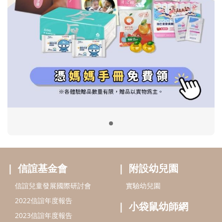
信誼基金會
附設幼兒園
信誼兒童發展國際研討會
實驗幼兒園
2022信誼年度報告
小袋鼠幼師網
2023信誼年度報告
2024信誼年度報告
2025信誼年度報告
育兒服務
好好育兒
好孕袋
分齡育兒電子報
線上教養諮詢