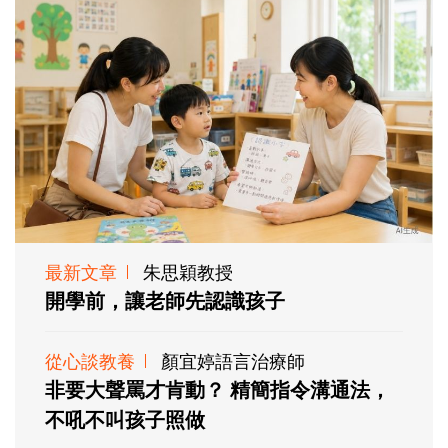
最新文章
朱思穎教授
開學前，讓老師先認識孩子
從心談教養
顏宜婷語言治療師
非要大聲罵才肯動？ 精簡指令溝通法，
不吼不叫孩子照做