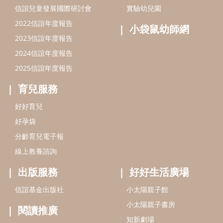
分齡育兒電子報
線上教養諮詢
出版服務
好好生活廣場
信誼基金出版社
小太陽親子館
小太陽親子書房
閱讀推廣
知新劇場
Bookstart閱讀起步走
農人餐桌
信誼幼兒文學獎
Green & Safe
信誼兒童動畫獎
小袋鼠說故事劇團
service@hsin-yi.org.tw
信誼好好育兒
小太陽親子館
小太陽親子書房
(02)2396-5305轉2345 (週一～週五 9:00～18:00)