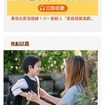
暑假在家這樣練！小一新鮮人「家庭模擬遊戲」
焦點話題