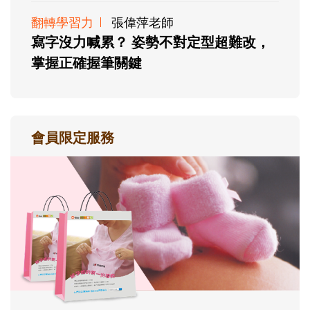
翻轉學習力
張偉萍老師
寫字沒力喊累？ 姿勢不對定型超難改，
掌握正確握筆關鍵
會員限定服務