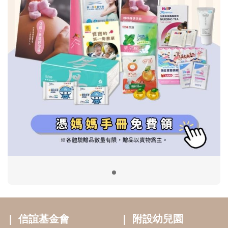
信誼基金會
附設幼兒園
信誼兒童發展國際研討會
實驗幼兒園
2022信誼年度報告
小袋鼠幼師網
2023信誼年度報告
2024信誼年度報告
2025信誼年度報告
育兒服務
好好育兒
好孕袋