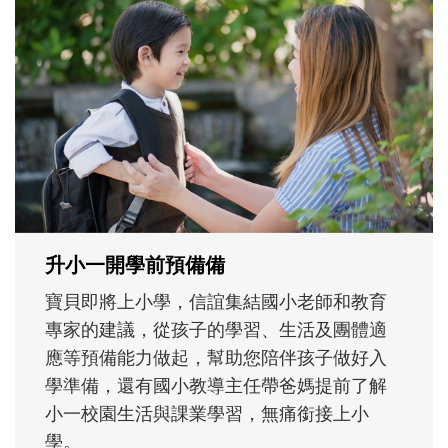
和孩子一起長大的那個男人│讀懂父親的
不同模樣
沒有人天生就擅長當爸爸！男人總是在一次
次「前所未有」的體驗中，跟著孩子一起長
大。從給予安全感的肢體遊戲，到獨立自
主、角色認同及解決問題的能力養成。爸爸
正嘗試用不同的模樣，參與孩子每個重要的
成長歷程。