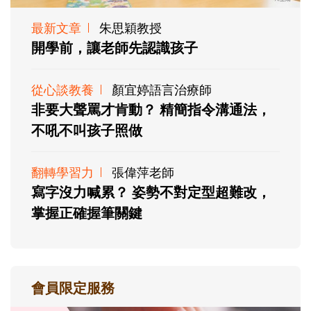
最新文章
朱思穎教授
開學前，讓老師先認識孩子
從心談教養
顏宜婷語言治療師
非要大聲罵才肯動？ 精簡指令溝通法，
不吼不叫孩子照做
翻轉學習力
張偉萍老師
寫字沒力喊累？ 姿勢不對定型超難改，
掌握正確握筆關鍵
會員限定服務