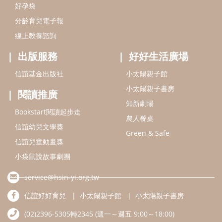
信誼幼兒文學獎
Green & Safe
信誼兒童動畫獎
小袋鼠說故事劇團
service@hsin-yi.org.tw
信誼好好育兒
小太陽親子館
小太陽親子書房
(02)2396-5305轉2345 (週一～週五 9:00～18:00)
認識信誼
合作洽談
智慧財產權聲明
本網站建議使用IE9(含以上)或 Google Chrome 版本瀏覽器
信誼基金會/上誼文化實業股份有限公司 版權所有 ©