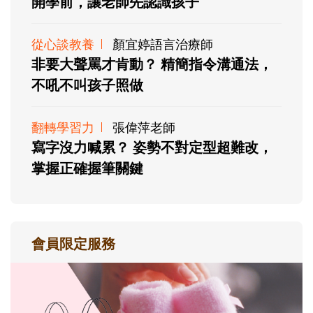
開學前，讓老師先認識孩子
從心談教養
顏宜婷語言治療師
非要大聲罵才肯動？ 精簡指令溝通法，
不吼不叫孩子照做
翻轉學習力
張偉萍老師
寫字沒力喊累？ 姿勢不對定型超難改，
掌握正確握筆關鍵
會員限定服務