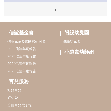
2024信誼年度報告
2025信誼年度報告
育兒服務
好好育兒
好孕袋
分齡育兒電子報
線上教養諮詢
出版服務
好好生活廣場
信誼基金出版社
小太陽親子館
小太陽親子書房
閱讀推廣
知新劇場
Bookstart閱讀起步走
農人餐桌
信誼幼兒文學獎
Green & Safe
信誼兒童動畫獎
小袋鼠說故事劇團