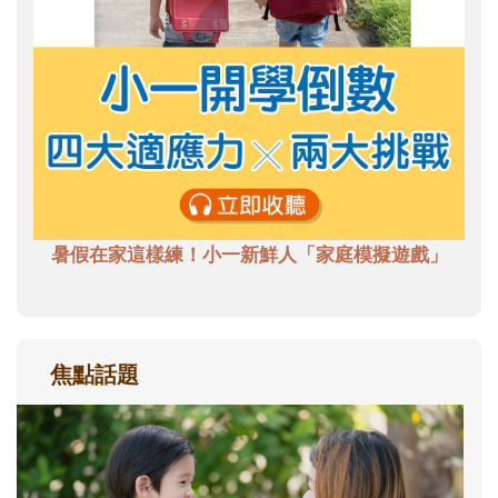
暑假在家這樣練！小一新鮮人「家庭模擬遊戲」
焦點話題