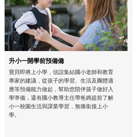
和孩子一起長大的那個男人│讀懂父親的
不同模樣
沒有人天生就擅長當爸爸！男人總是在一次
次「前所未有」的體驗中，跟著孩子一起長
大。從給予安全感的肢體遊戲，到獨立自
主、角色認同及解決問題的能力養成。爸爸
正嘗試用不同的模樣，參與孩子每個重要的
成長歷程。