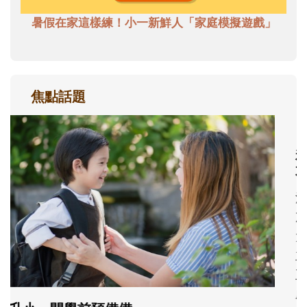
暑假在家這樣練！小一新鮮人「家庭模擬遊戲」
焦點話題