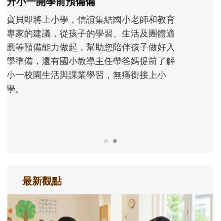
和孩子一起長大的那個男人│讀懂父親的
不同模樣
沒有人天生就擅長當爸爸！男人總是在一次
次「前所未有」的體驗中，跟著孩子一起長
大。從給予安全感的肢體遊戲，到獨立自
主、角色認同及解決問題的能力養成。爸爸
正嘗試用不同的模樣，參與孩子每個重要的
成長歷程。
最新觀點