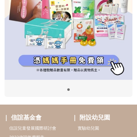
信誼基金會
附設幼兒園
信誼兒童發展國際研討會
實驗幼兒園
2022信誼年度報告
小袋鼠幼師網
2023信誼年度報告
2024信誼年度報告
2025信誼年度報告
育兒服務
好好育兒
好孕袋
分齡育兒電子報