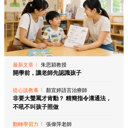
最新文章
朱思穎教授
開學前，讓老師先認識孩子
從心談教養
顏宜婷語言治療師
非要大聲罵才肯動？ 精簡指令溝通法，
不吼不叫孩子照做
翻轉學習力
張偉萍老師