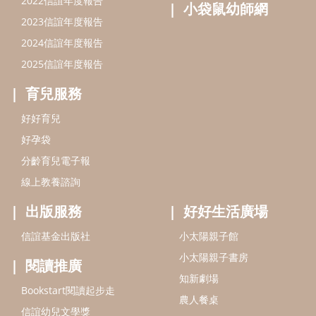
線上教養諮詢
出版服務
好好生活廣場
信誼基金出版社
小太陽親子館
小太陽親子書房
閱讀推廣
知新劇場
Bookstart閱讀起步走
農人餐桌
信誼幼兒文學獎
Green & Safe
信誼兒童動畫獎
小袋鼠說故事劇團
service@hsin-yi.org.tw
信誼好好育兒
小太陽親子館
小太陽親子書房
(02)2396-5305轉2345 (週一～週五 9:00～18:00)
認識信誼
合作洽談
智慧財產權聲明