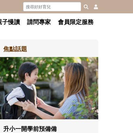
親子慢讀
請問專家
會員限定服務
焦點話題
和孩子一起長大的那個男人│讀
懂父親的不同模樣
沒有人天生就擅長當爸爸！男人總是
在一次次「前所未有」的體驗中，跟
著孩子一起長大。從給予安全感的肢
體遊戲，到獨立自主、角色認同及解
決問題的能力養成。爸爸正嘗試用不