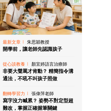
最新文章
朱思穎教授
開學前，讓老師先認識孩子
從心談教養
顏宜婷語言治療師
非要大聲罵才肯動？ 精簡指令溝
通法，不吼不叫孩子照做
翻轉學習力
張偉萍老師
寫字沒力喊累？ 姿勢不對定型超
難改，掌握正確握筆關鍵