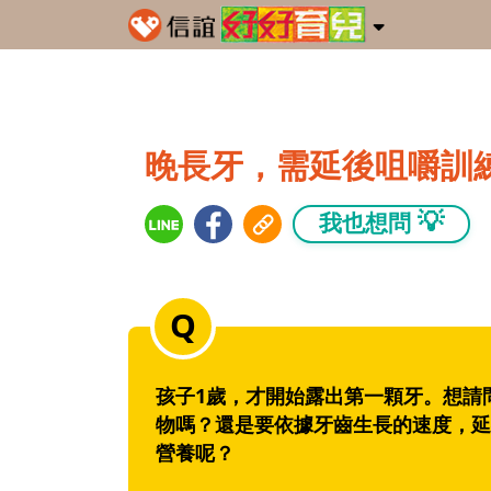
晚長牙，需延後咀嚼訓
💡
我也想問
孩子1歲，才開始露出第一顆牙。想請
物嗎？還是要依據牙齒生長的速度，延
營養呢？