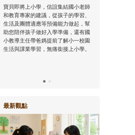
同的模樣，參與孩子每個重要的成長
師
歷程。
、
幫
國
園
。
最新觀點