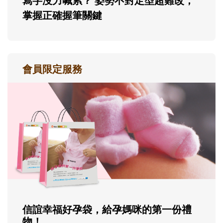
寫字沒力喊累？ 姿勢不對定型超難改，
掌握正確握筆關鍵
會員限定服務
信誼幸福好孕袋，給孕媽咪的第一份禮
物！