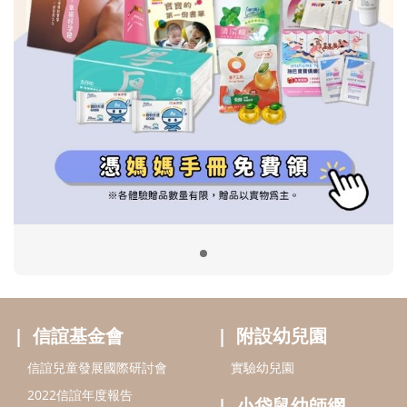
信誼基金會
附設幼兒園
信誼兒童發展國際研討會
實驗幼兒園
2022信誼年度報告
小袋鼠幼師網
2023信誼年度報告
2024信誼年度報告
2025信誼年度報告
育兒服務
好好育兒
好孕袋
分齡育兒電子報
線上教養諮詢