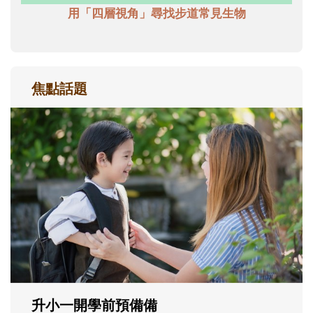
用「四層視角」尋找步道常見生物
焦點話題
和孩子一起長大的那個男人│讀懂父親的
不同模樣
沒有人天生就擅長當爸爸！男人總是在一次
次「前所未有」的體驗中，跟著孩子一起長
大。從給予安全感的肢體遊戲，到獨立自
主、角色認同及解決問題的能力養成。爸爸
正嘗試用不同的模樣，參與孩子每個重要的
成長歷程。