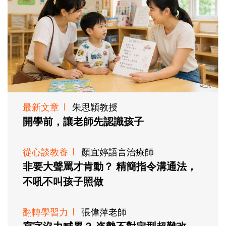
最新文章
朱思穎教授
開學前，讓老師先認識孩子
從心談教養
顏宜婷語言治療師
非要大聲罵才肯動？ 精簡指令溝通法，
不吼不叫孩子照做
翻轉學習力
張偉萍老師