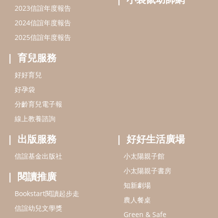
出版服務
好好生活廣場
信誼基金出版社
小太陽親子館
小太陽親子書房
閱讀推廣
知新劇場
Bookstart閱讀起步走
農人餐桌
信誼幼兒文學獎
Green & Safe
信誼兒童動畫獎
小袋鼠說故事劇團
service@hsin-yi.org.tw
信誼好好育兒
小太陽親子館
小太陽親子書房
(02)2396-5305轉2345 (週一～週五 9:00～18:00)
認識信誼
合作洽談
智慧財產權聲明
本網站建議使用IE9(含以上)或 Google Chrome 版本瀏覽器