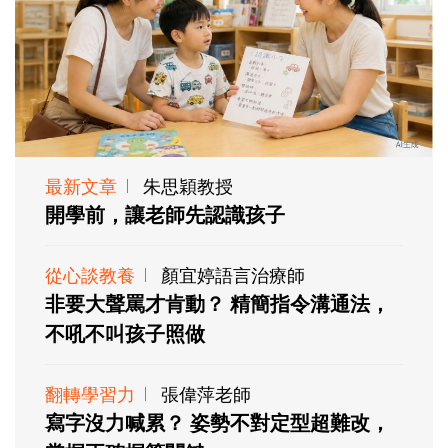
最新文章
朱思穎教授
開學前，讓老師先認識孩子
從心談教養
顏宜婷語言治療師
非要大聲罵才肯動？ 精簡指令溝通法，
不吼不叫孩子照做
翻轉學習力
張偉萍老師
寫字沒力喊累？ 姿勢不對定型超難改，