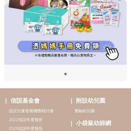
信誼基金會
附設幼兒園
信誼兒童發展國際研討會
實驗幼兒園
2022信誼年度報告
小袋鼠幼師網
2023信誼年度報告
2024信誼年度報告
2025信誼年度報告
育兒服務
好好育兒
好孕袋
分齡育兒電子報
線上教養諮詢