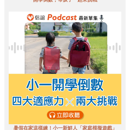
暑假在家這樣練！小一新鮮人「家庭模擬遊戲」