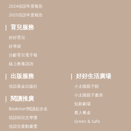
出版服務
好好生活廣場
信誼基金出版社
小太陽親子館
小太陽親子書房
閱讀推廣
知新劇場
Bookstart閱讀起步走
農人餐桌
信誼幼兒文學獎
Green & Safe
信誼兒童動畫獎
小袋鼠說故事劇團
service@hsin-yi.org.tw
信誼好好育兒
小太陽親子館
小太陽親子書房
(02)2396-5305轉2345 (週一～週五 9:00～18:00)
認識信誼
合作洽談
智慧財產權聲明
本網站建議使用IE9(含以上)或 Google Chrome 版本瀏覽器
信誼基金會/上誼文化實業股份有限公司 版權所有 ©