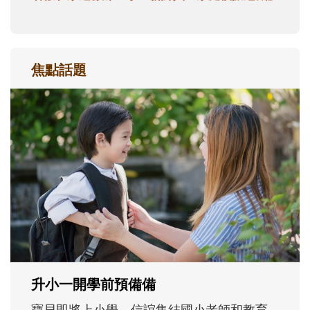
焦點話題
和孩子一起長大的那個男人│讀懂父親的
不同模樣
沒有人天生就擅長當爸爸！男人總是在一次
次「前所未有」的體驗中，跟著孩子一起長
大。從給予安全感的肢體遊戲，到獨立自
主、角色認同及解決問題的能力養成。爸爸
正嘗試用不同的模樣，參與孩子每個重要的
成長歷程。