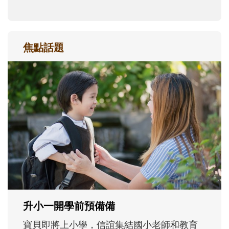
焦點話題
和孩子一起長大的那個男人│讀懂父親的
不同模樣
沒有人天生就擅長當爸爸！男人總是在一次
次「前所未有」的體驗中，跟著孩子一起長
大。從給予安全感的肢體遊戲，到獨立自
主、角色認同及解決問題的能力養成。爸爸
正嘗試用不同的模樣，參與孩子每個重要的
成長歷程。