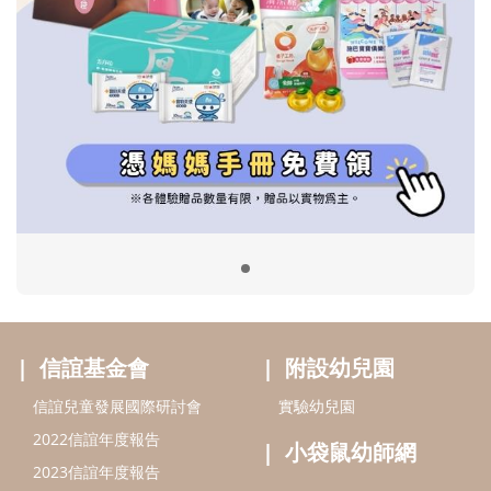
信誼基金會
附設幼兒園
信誼兒童發展國際研討會
實驗幼兒園
2022信誼年度報告
小袋鼠幼師網
2023信誼年度報告
2024信誼年度報告
2025信誼年度報告
育兒服務
好好育兒
好孕袋
分齡育兒電子報
線上教養諮詢