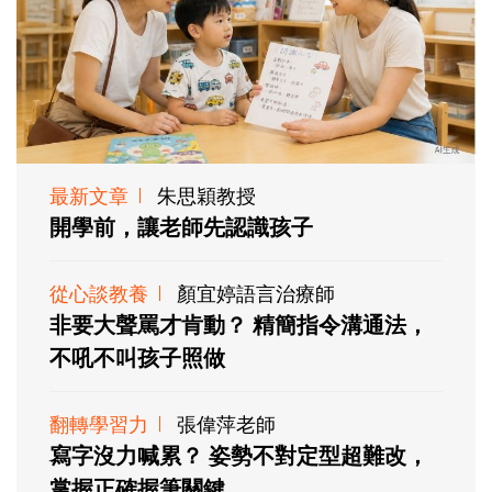
最新文章
朱思穎教授
開學前，讓老師先認識孩子
從心談教養
顏宜婷語言治療師
非要大聲罵才肯動？ 精簡指令溝通法，
不吼不叫孩子照做
翻轉學習力
張偉萍老師
寫字沒力喊累？ 姿勢不對定型超難改，
掌握正確握筆關鍵