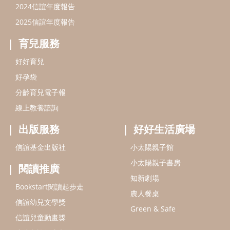
出版服務
好好生活廣場
信誼基金出版社
小太陽親子館
小太陽親子書房
閱讀推廣
知新劇場
Bookstart閱讀起步走
農人餐桌
信誼幼兒文學獎
Green & Safe
信誼兒童動畫獎
小袋鼠說故事劇團
service@hsin-yi.org.tw
信誼好好育兒
小太陽親子館
小太陽親子書房
(02)2396-5305轉2345 (週一～週五 9:00～18:00)
認識信誼
合作洽談
智慧財產權聲明
本網站建議使用IE9(含以上)或 Google Chrome 版本瀏覽器
信誼基金會/上誼文化實業股份有限公司 版權所有 ©