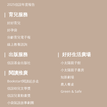
信誼基金出版社
小太陽親子館
小太陽親子書房
閱讀推廣
知新劇場
Bookstart閱讀起步走
農人餐桌
信誼幼兒文學獎
Green & Safe
信誼兒童動畫獎
小袋鼠說故事劇團
service@hsin-yi.org.tw
信誼好好育兒
小太陽親子館
小太陽親子書房
(02)2396-5305轉2345 (週一～週五 9:00～18:00)
認識信誼
合作洽談
智慧財產權聲明
本網站建議使用IE9(含以上)或 Google Chrome 版本瀏覽器
信誼基金會/上誼文化實業股份有限公司 版權所有 ©