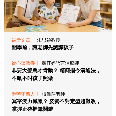
最新文章
朱思穎教授
開學前，讓老師先認識孩子
從心談教養
顏宜婷語言治療師
非要大聲罵才肯動？ 精簡指令溝通法，
不吼不叫孩子照做
翻轉學習力
張偉萍老師
寫字沒力喊累？ 姿勢不對定型超難改，
掌握正確握筆關鍵