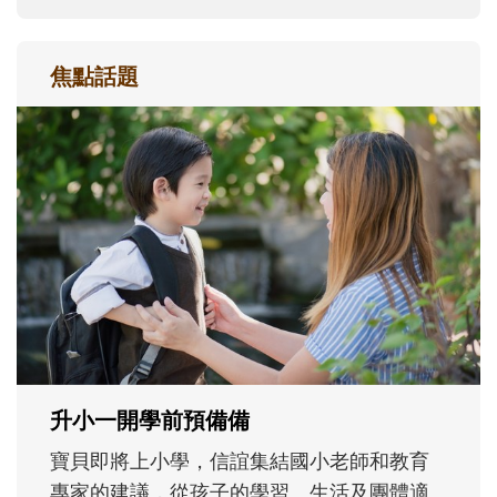
焦點話題
和孩子一起長大的那個男人│讀懂父親的
不同模樣
沒有人天生就擅長當爸爸！男人總是在一次
次「前所未有」的體驗中，跟著孩子一起長
大。從給予安全感的肢體遊戲，到獨立自
主、角色認同及解決問題的能力養成。爸爸
正嘗試用不同的模樣，參與孩子每個重要的
成長歷程。