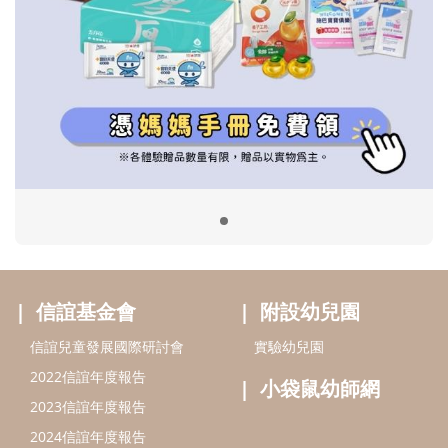
信誼基金會
附設幼兒園
信誼兒童發展國際研討會
實驗幼兒園
2022信誼年度報告
小袋鼠幼師網
2023信誼年度報告
2024信誼年度報告
2025信誼年度報告
育兒服務
好好育兒
好孕袋
分齡育兒電子報
線上教養諮詢
出版服務
好好生活廣場