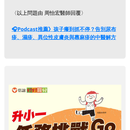
〈以上問題由 周怡宏醫師回覆〉
🎧Podcast推薦》孩子癢到抓不停？告別尿布
疹、濕疹、異位性皮膚炎與蕁麻疹的中醫解方