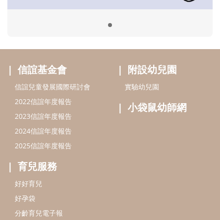
2024信誼年度報告
2025信誼年度報告
育兒服務
好好育兒
好孕袋
分齡育兒電子報
線上教養諮詢
出版服務
好好生活廣場
信誼基金出版社
小太陽親子館
小太陽親子書房
閱讀推廣
知新劇場
Bookstart閱讀起步走
農人餐桌
信誼幼兒文學獎
Green & Safe
信誼兒童動畫獎