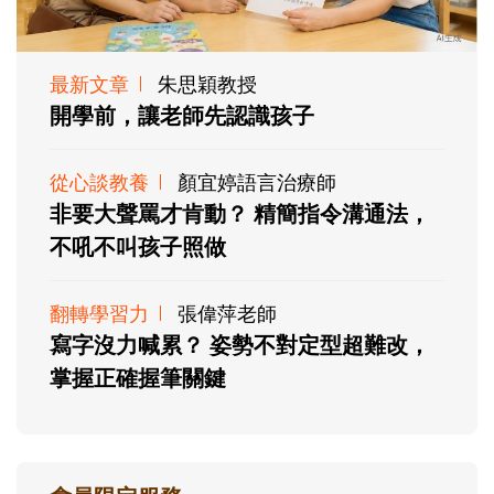
最新文章
朱思穎教授
開學前，讓老師先認識孩子
從心談教養
顏宜婷語言治療師
非要大聲罵才肯動？ 精簡指令溝通法，
不吼不叫孩子照做
翻轉學習力
張偉萍老師
寫字沒力喊累？ 姿勢不對定型超難改，
掌握正確握筆關鍵