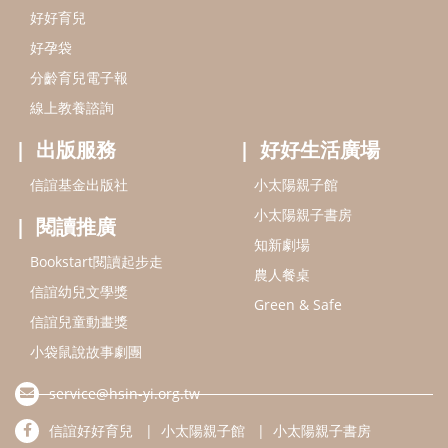
Bookstart閱讀起步走
農人餐桌
信誼幼兒文學獎
Green & Safe
信誼兒童動畫獎
小袋鼠說故事劇團
service@hsin-yi.org.tw
信誼好好育兒
小太陽親子館
小太陽親子書房
(02)2396-5305轉2345 (週一～週五 9:00～18:00)
認識信誼
合作洽談
智慧財產權聲明
本網站建議使用IE9(含以上)或 Google Chrome 版本瀏覽器
信誼基金會/上誼文化實業股份有限公司 版權所有 ©