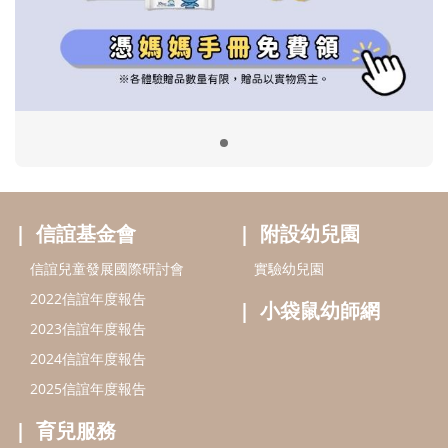
信誼兒童發展國際研討會
實驗幼兒園
2022信誼年度報告
小袋鼠幼師網
2023信誼年度報告
2024信誼年度報告
2025信誼年度報告
育兒服務
好好育兒
好孕袋
分齡育兒電子報
線上教養諮詢
出版服務
好好生活廣場
信誼基金出版社
小太陽親子館
小太陽親子書房
閱讀推廣
知新劇場