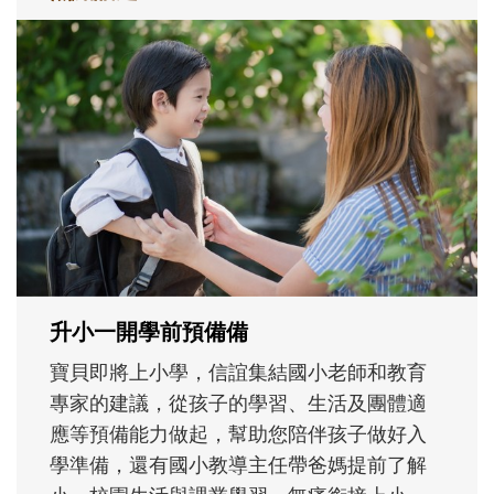
和孩子一起長大的那個男人│讀懂父親的
不同模樣
沒有人天生就擅長當爸爸！男人總是在一次
次「前所未有」的體驗中，跟著孩子一起長
大。從給予安全感的肢體遊戲，到獨立自
主、角色認同及解決問題的能力養成。爸爸
正嘗試用不同的模樣，參與孩子每個重要的
成長歷程。