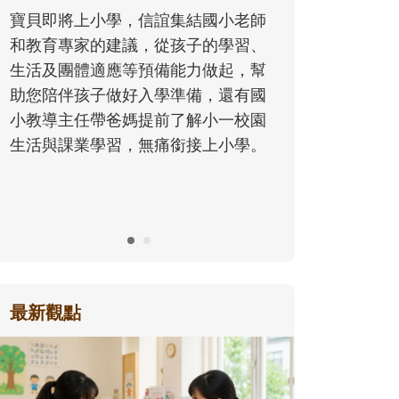
同的模樣，參與孩子每個重要的成長
老師
歷程。
習、
，幫
有國
校園
學。
最新觀點