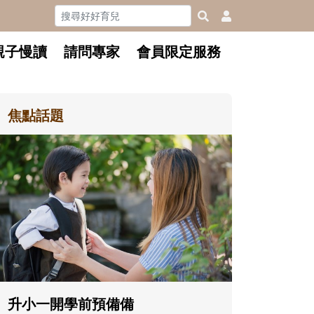
親子慢讀
請問專家
會員限定服務
焦點話題
和孩子一起長大的那個男人│讀
懂父親的不同模樣
沒有人天生就擅長當爸爸！男人總是
在一次次「前所未有」的體驗中，跟
著孩子一起長大。從給予安全感的肢
體遊戲，到獨立自主、角色認同及解
決問題的能力養成。爸爸正嘗試用不