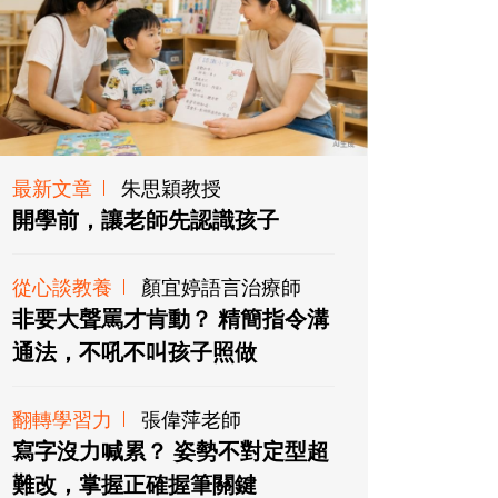
最新文章
朱思穎教授
開學前，讓老師先認識孩子
從心談教養
顏宜婷語言治療師
非要大聲罵才肯動？ 精簡指令溝
通法，不吼不叫孩子照做
翻轉學習力
張偉萍老師
寫字沒力喊累？ 姿勢不對定型超
難改，掌握正確握筆關鍵