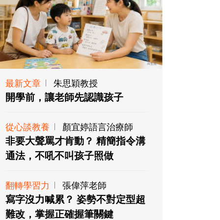
最新文章
朱思穎教授
開學前，讓老師先認識孩子
從心談教養
顏宜婷語言治療師
非要大聲罵才肯動？ 精簡指令溝
通法，不吼不叫孩子照做
翻轉學習力
張偉萍老師
寫字沒力喊累？ 姿勢不對定型超
難改，掌握正確握筆關鍵