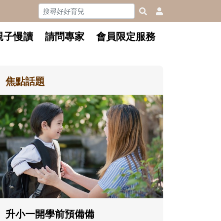
親子慢讀
請問專家
會員限定服務
焦點話題
每到夏天 我要去海邊~ 和孩子玩
「水」消暑趣！
每到夏天，孩子最期待的就是玩水
了！不論在家玩、到泳池練習，或去
海邊踏浪尋寶，都是消暑放電、刺激
五感的好機會。不妨從親水準備和戲
水安全開始，陪孩子玩得開心也安