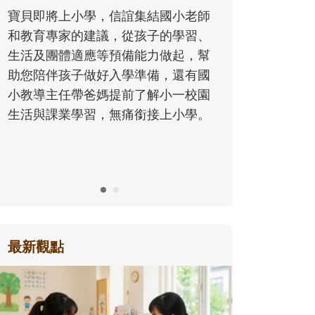
心，解鎖一個清涼、有趣又能長知識
老師
的暑假吧！
習、
，幫
有國
校園
學。
最新觀點