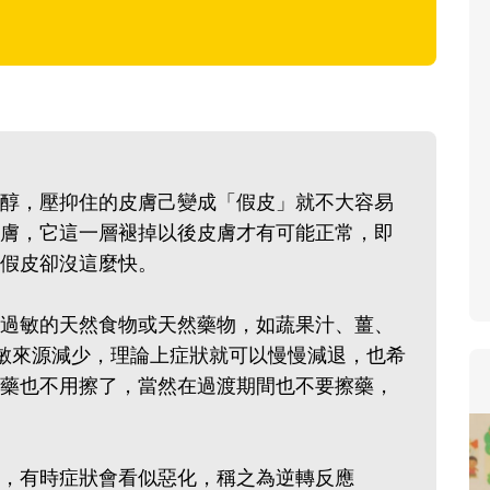
寶貝即將上小學，信誼集結國小
和教育專家的建議，從孩子的學
生活及團體適應等預備能力做起
助您陪伴孩子做好入學準備，還
小教導主任帶爸媽提前了解小一
生活與課業學習，無痛銜接上小
醇，壓抑住的皮膚己變成「假皮」就不大容易
膚，它這一層褪掉以後皮膚才有可能正常，即
假皮卻沒這麼快。
過敏的天然食物或天然藥物，如蔬果汁、薑、
敏來源減少，理論上症狀就可以慢慢減退，也希
藥也不用擦了，當然在過渡期間也不要擦藥，
，有時症狀會看似惡化，稱之為逆轉反應