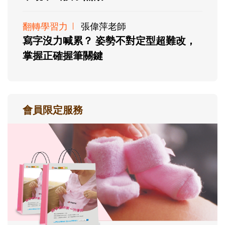
翻轉學習力
張偉萍老師
寫字沒力喊累？ 姿勢不對定型超難改，
掌握正確握筆關鍵
會員限定服務