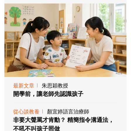
最新文章
朱思穎教授
開學前，讓老師先認識孩子
從心談教養
顏宜婷語言治療師
非要大聲罵才肯動？ 精簡指令溝通法，
不吼不叫孩子照做