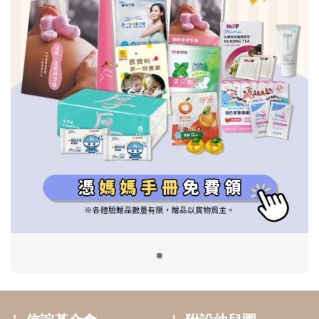
信誼基金會
附設幼兒園
信誼兒童發展國際研討會
實驗幼兒園
2022信誼年度報告
小袋鼠幼師網
2023信誼年度報告
2024信誼年度報告
2025信誼年度報告
育兒服務
好好育兒