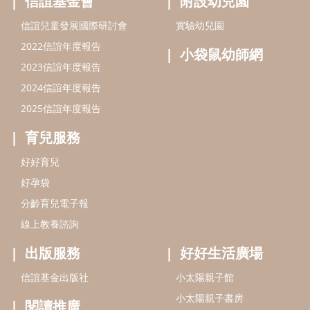
好孕袋
分齡育兒電子報
線上教養諮詢
出版服務
好好生活廣場
信誼基金出版社
小太陽親子館
小太陽親子書房
閱讀推廣
知新劇場
Bookstart閱讀起步走
農人餐桌
信誼幼兒文學獎
Green & Safe
信誼兒童動畫獎
小袋鼠說故事劇團
service@hsin-yi.org.tw
信誼好好育兒
小太陽親子館
小太陽親子書房
(02)2396-5305轉2345 (週一～週五 9:00～18:00)