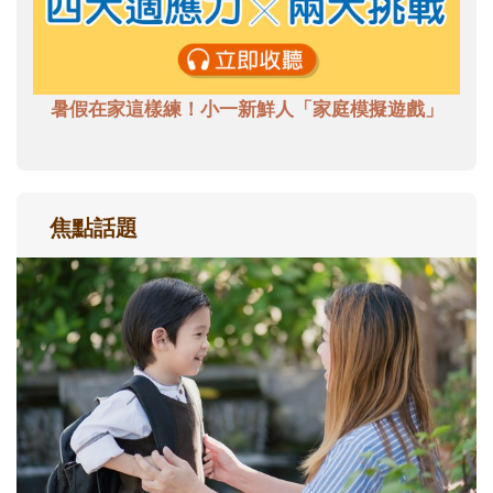
暑假在家這樣練！小一新鮮人「家庭模擬遊戲」
焦點話題
和孩子一起長大的那個男人│讀懂父親的
不同模樣
沒有人天生就擅長當爸爸！男人總是在一次
次「前所未有」的體驗中，跟著孩子一起長
大。從給予安全感的肢體遊戲，到獨立自
主、角色認同及解決問題的能力養成。爸爸