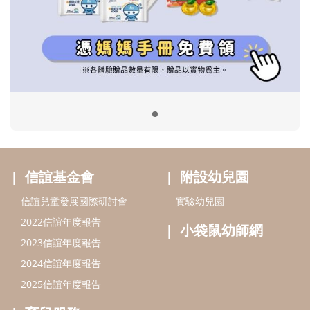
信誼基金會
附設幼兒園
信誼兒童發展國際研討會
實驗幼兒園
2022信誼年度報告
小袋鼠幼師網
2023信誼年度報告
2024信誼年度報告
2025信誼年度報告
育兒服務
好好育兒
好孕袋
分齡育兒電子報
線上教養諮詢
出版服務
好好生活廣場
信誼基金出版社
小太陽親子館
小太陽親子書房
閱讀推廣