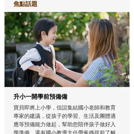
焦點話題
和孩子一起長大的那個男人│讀懂父親的
不同模樣
沒有人天生就擅長當爸爸！男人總是在一次
次「前所未有」的體驗中，跟著孩子一起長
大。從給予安全感的肢體遊戲，到獨立自
主、角色認同及解決問題的能力養成。爸爸
正嘗試用不同的模樣，參與孩子每個重要的
成長歷程。