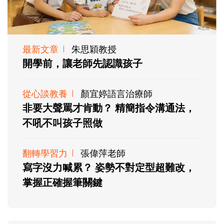
最新文章
朱思穎教授
開學前，讓老師先認識孩子
從心談教養
顏宜婷語言治療師
非要大聲罵才肯動？ 精簡指令溝通法，
不吼不叫孩子照做
翻轉學習力
張偉萍老師
寫字沒力喊累？ 姿勢不對定型超難改，
掌握正確握筆關鍵