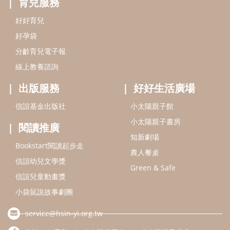
知新劇場
Bookstart閱讀起步走
農人餐桌
信誼幼兒文學獎
Green & Safe
信誼兒童動畫獎
小袋鼠說故事劇團
service@hsin-yi.org.tw
信誼好好育兒
小太陽親子館
小太陽親子書房
(02)2396-5305轉2345 (週一～週五 9:00～18:00)
認識信誼
合作洽談
智慧財產權聲明
本網站建議使用IE9(含以上)或 Google Chrome 版本瀏覽器
信誼基金會/上誼文化實業股份有限公司 版權所有 ©