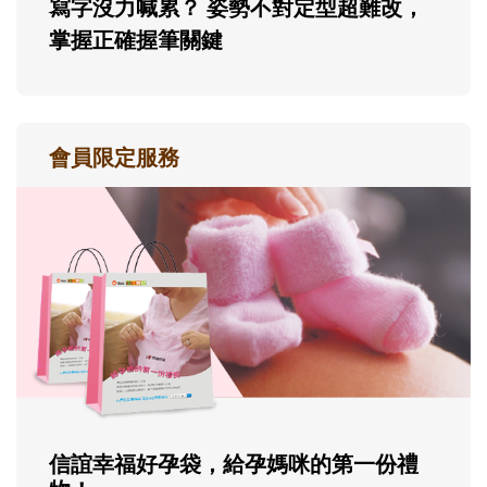
寫字沒力喊累？ 姿勢不對定型超難改，
掌握正確握筆關鍵
會員限定服務
信誼幸福好孕袋，給孕媽咪的第一份禮