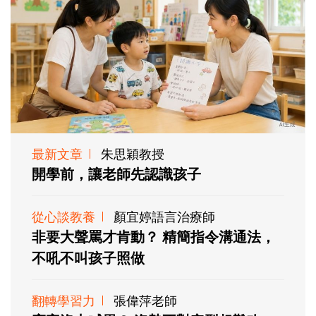
最新文章
朱思穎教授
開學前，讓老師先認識孩子
從心談教養
顏宜婷語言治療師
非要大聲罵才肯動？ 精簡指令溝通法，
不吼不叫孩子照做
翻轉學習力
張偉萍老師