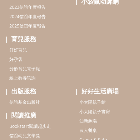
出版服務
好好生活廣場
信誼基金出版社
小太陽親子館
小太陽親子書房
閱讀推廣
知新劇場
Bookstart閱讀起步走
農人餐桌
信誼幼兒文學獎
Green & Safe
信誼兒童動畫獎
小袋鼠說故事劇團
service@hsin-yi.org.tw
信誼好好育兒
小太陽親子館
小太陽親子書房
(02)2396-5305轉2345 (週一～週五 9:00～18:00)
認識信誼
合作洽談
智慧財產權聲明
本網站建議使用IE9(含以上)或 Google Chrome 版本瀏覽器