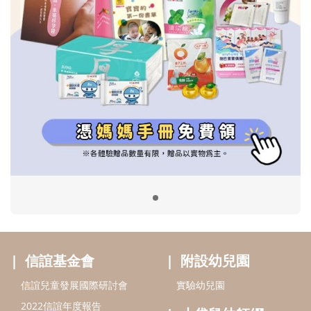
信誼基金會
附設幼兒園
信誼兒童發展國際研討會
實驗幼兒園
2022信誼年度報告
小袋鼠幼師網
2023信誼年度報告
2024信誼年度報告
2025信誼年度報告
育兒服務
好好育兒
好孕袋
分齡育兒電子報
線上教養諮詢