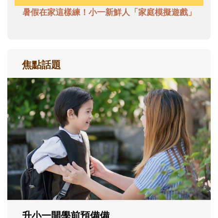
暑假在家這樣練！小一新鮮人「家庭模擬遊戲」
焦點話題
和孩子一起長大的那個男人│讀懂父親的
不同模樣
沒有人天生就擅長當爸爸！男人總是在一次
次「前所未有」的體驗中，跟著孩子一起長
大。從給予安全感的肢體遊戲，到獨立自
主、角色認同及解決問題的能力養成。爸爸
正嘗試用不同的模樣，參與孩子每個重要的
成長歷程。