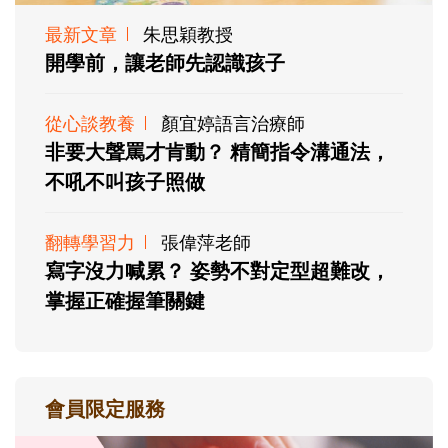
最新文章
朱思穎教授
開學前，讓老師先認識孩子
從心談教養
顏宜婷語言治療師
非要大聲罵才肯動？ 精簡指令溝通法，
不吼不叫孩子照做
翻轉學習力
張偉萍老師
寫字沒力喊累？ 姿勢不對定型超難改，
掌握正確握筆關鍵
會員限定服務