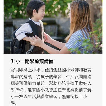
和孩子一起長大的那個男人│讀懂父親的
不同模樣
沒有人天生就擅長當爸爸！男人總是在一次
次「前所未有」的體驗中，跟著孩子一起長
大。從給予安全感的肢體遊戲，到獨立自
主、角色認同及解決問題的能力養成。爸爸
正嘗試用不同的模樣，參與孩子每個重要的
成長歷程。