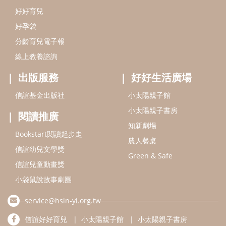
Bookstart閱讀起步走
農人餐桌
信誼幼兒文學獎
Green & Safe
信誼兒童動畫獎
小袋鼠說故事劇團
service@hsin-yi.org.tw
信誼好好育兒
小太陽親子館
小太陽親子書房
(02)2396-5305轉2345 (週一～週五 9:00～18:00)
認識信誼
合作洽談
智慧財產權聲明
本網站建議使用IE9(含以上)或 Google Chrome 版本瀏覽器
信誼基金會/上誼文化實業股份有限公司 版權所有 ©