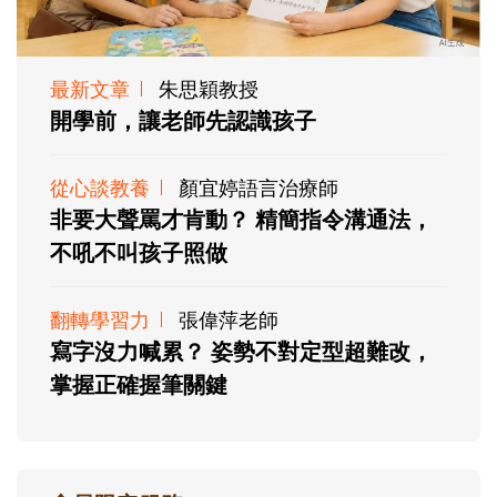
最新文章
朱思穎教授
開學前，讓老師先認識孩子
從心談教養
顏宜婷語言治療師
非要大聲罵才肯動？ 精簡指令溝通法，
不吼不叫孩子照做
翻轉學習力
張偉萍老師
寫字沒力喊累？ 姿勢不對定型超難改，
掌握正確握筆關鍵