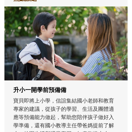
和孩子一起長大的那個男人│讀懂父親的
不同模樣
沒有人天生就擅長當爸爸！男人總是在一次
次「前所未有」的體驗中，跟著孩子一起長
大。從給予安全感的肢體遊戲，到獨立自
主、角色認同及解決問題的能力養成。爸爸
正嘗試用不同的模樣，參與孩子每個重要的
成長歷程。