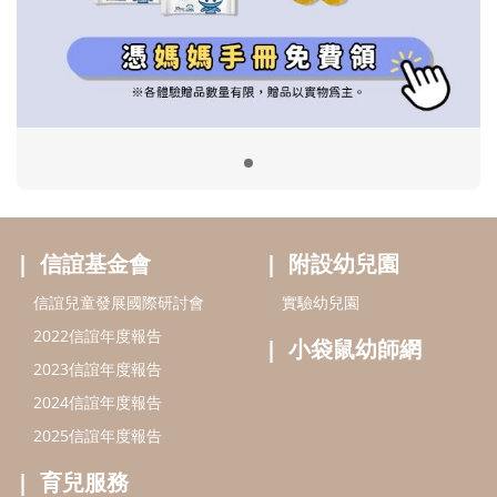
信誼兒童發展國際研討會
實驗幼兒園
2022信誼年度報告
小袋鼠幼師網
2023信誼年度報告
2024信誼年度報告
2025信誼年度報告
育兒服務
好好育兒
好孕袋
分齡育兒電子報
線上教養諮詢
出版服務
好好生活廣場
信誼基金出版社
小太陽親子館
小太陽親子書房
閱讀推廣
知新劇場