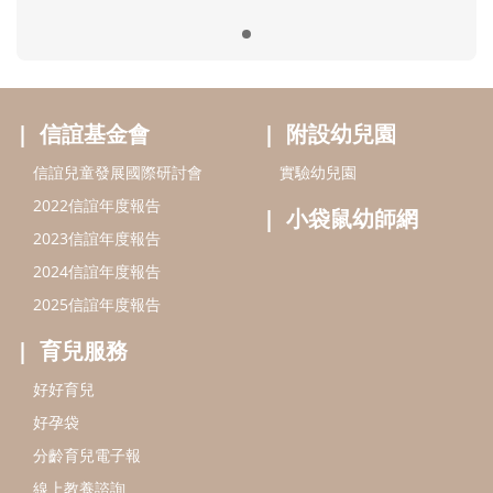
2025信誼年度報告
育兒服務
好好育兒
好孕袋
分齡育兒電子報
線上教養諮詢
出版服務
好好生活廣場
信誼基金出版社
小太陽親子館
小太陽親子書房
閱讀推廣
知新劇場
Bookstart閱讀起步走
農人餐桌
信誼幼兒文學獎
Green & Safe
信誼兒童動畫獎
小袋鼠說故事劇團