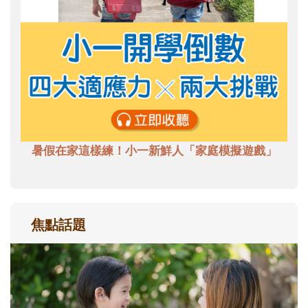
暑假在家這樣練！小一新鮮人「家庭模擬遊戲」
焦點話題
和孩子一起長大的那個男人│讀懂父親的
不同模樣