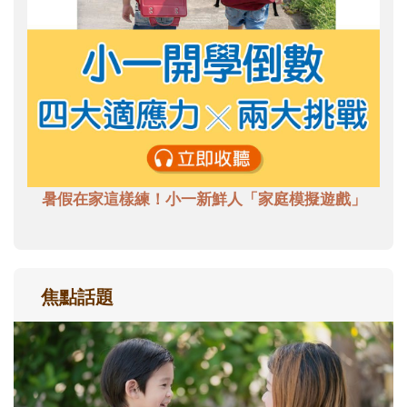
暑假在家這樣練！小一新鮮人「家庭模擬遊戲」
焦點話題
和孩子一起長大的那個男人│讀懂父親的
不同模樣