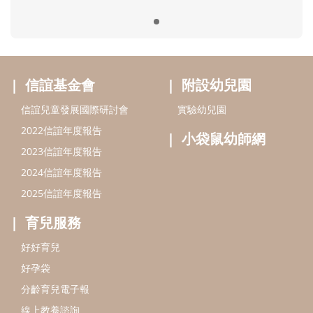
2025信誼年度報告
育兒服務
好好育兒
好孕袋
分齡育兒電子報
線上教養諮詢
出版服務
好好生活廣場
信誼基金出版社
小太陽親子館
小太陽親子書房
閱讀推廣
知新劇場
Bookstart閱讀起步走
農人餐桌
信誼幼兒文學獎
Green & Safe
信誼兒童動畫獎
小袋鼠說故事劇團