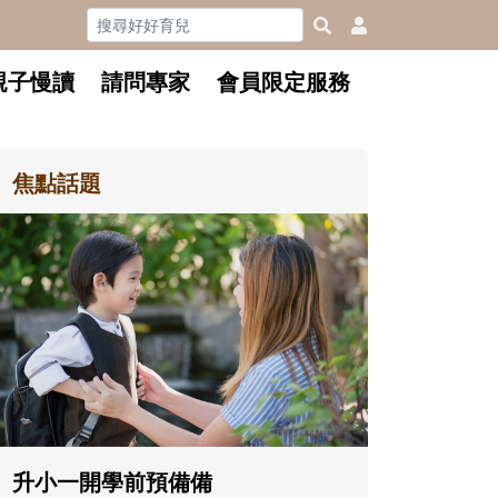
親子慢讀
請問專家
會員限定服務
焦點話題
和孩子一
懂父親的
沒有人天
在一次次
著孩子一
體遊戲，
決問題的
升小一開學前預備備