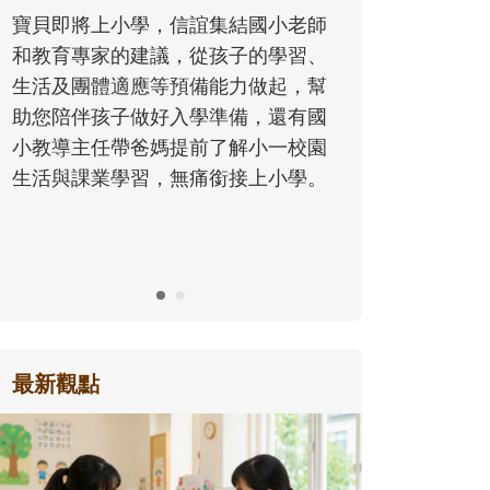
同的模樣
寶貝即將上小學，信誼集結國小老師
歷程。
和教育專家的建議，從孩子的學習、
生活及團體適應等預備能力做起，幫
助您陪伴孩子做好入學準備，還有國
小教導主任帶爸媽提前了解小一校園
生活與課業學習，無痛銜接上小學。
最新觀點