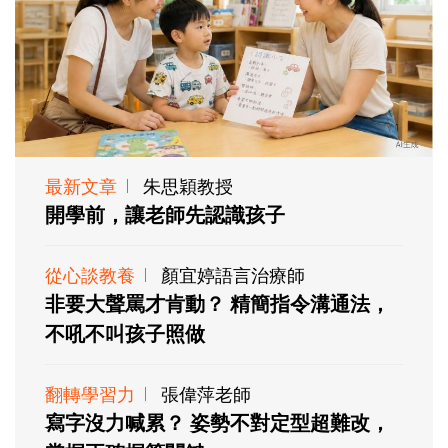
最新文章
朱思穎教授
開學前，讓老師先認識孩子
從心談教養
顏宜婷語言治療師
非要大聲罵才肯動？ 精簡指令溝通法，
不吼不叫孩子照做
翻轉學習力
張偉萍老師
寫字沒力喊累？ 姿勢不對定型超難改，