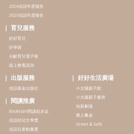
出版服務
好好生活廣場
信誼基金出版社
小太陽親子館
小太陽親子書房
閱讀推廣
知新劇場
Bookstart閱讀起步走
農人餐桌
信誼幼兒文學獎
Green & Safe
信誼兒童動畫獎
小袋鼠說故事劇團
service@hsin-yi.org.tw
信誼好好育兒
小太陽親子館
小太陽親子書房
(02)2396-5305轉2345 (週一～週五 9:00～18:00)
認識信誼
合作洽談
智慧財產權聲明
本網站建議使用IE9(含以上)或 Google Chrome 版本瀏覽器
信誼基金會/上誼文化實業股份有限公司 版權所有 ©