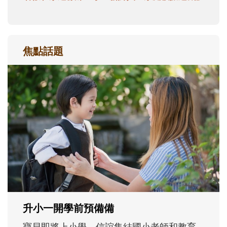
焦點話題
和孩子一起長大的那個男人│讀懂父親的
不同模樣
沒有人天生就擅長當爸爸！男人總是在一次
次「前所未有」的體驗中，跟著孩子一起長
大。從給予安全感的肢體遊戲，到獨立自
主、角色認同及解決問題的能力養成。爸爸
正嘗試用不同的模樣，參與孩子每個重要的
成長歷程。