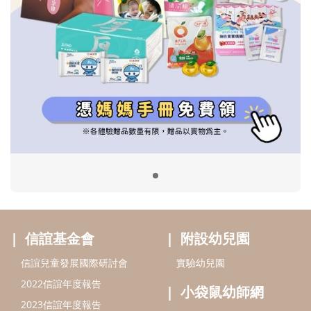
信誼基金會
附設幼兒園
信誼兒童發展國際研討會
實驗幼兒園
2022信誼年度報告
小袋鼠幼師網
2023信誼年度報告
2024信誼年度報告
2025信誼年度報告
育兒服務
好好育兒
好孕袋
分齡育兒電子報
線上教養諮詢