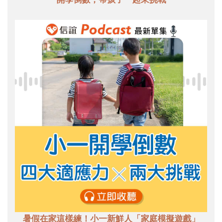
暑假在家這樣練！小一新鮮人「家庭模擬遊戲」