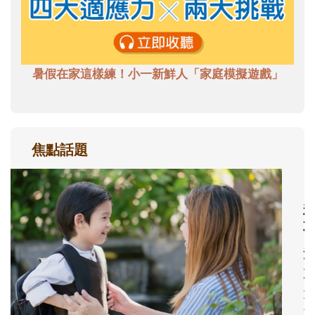
暑假在家這樣練！小一新鮮人「家庭模擬遊戲」
焦點話題