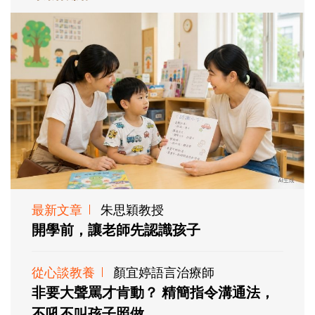
最新文章
朱思穎教授
開學前，讓老師先認識孩子
從心談教養
顏宜婷語言治療師
非要大聲罵才肯動？ 精簡指令溝通法，
不吼不叫孩子照做