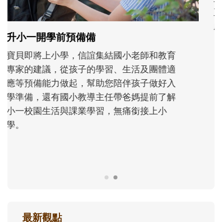
和孩子一起長大的那個男人│讀懂父親的
不同模樣
沒有人天生就擅長當爸爸！男人總是在一次
次「前所未有」的體驗中，跟著孩子一起長
大。從給予安全感的肢體遊戲，到獨立自
主、角色認同及解決問題的能力養成。爸爸
正嘗試用不同的模樣，參與孩子每個重要的
成長歷程。
最新觀點