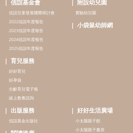
好孕袋
分齡育兒電子報
線上教養諮詢
出版服務
好好生活廣場
信誼基金出版社
小太陽親子館
小太陽親子書房
閱讀推廣
知新劇場
Bookstart閱讀起步走
農人餐桌
信誼幼兒文學獎
Green & Safe
信誼兒童動畫獎
小袋鼠說故事劇團
service@hsin-yi.org.tw
信誼好好育兒
小太陽親子館
小太陽親子書房
(02)2396-5305轉2345 (週一～週五 9:00～18:00)