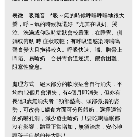
表徵：吸雜音 *吸～氣的時候呼嚕呼嚕地很大
聲，呼～氣的時候就還好 *尤其在吸奶、哭
泣、洗澡或仰臥時症狀會較嚴重，在睡覺、側
躺或俯臥 時 症狀較輕；有呼吸道感染時喘鳴
聲會變大且拖得較久。呼吸快速、喘、胸骨上
凹陷、易嗆奶，合併胃食道逆流、餵食困難、
阻塞性窒息。
處理方式：絕大部分的軟喉症會自行消失，平
均約12個月會消失，有4個月即消失，但亦有
長達3歲無消失者 頸部墊高、頭部微揚的姿
勢，可改善 餵食方面可分段餵奶，選擇適當
的奶嘴孔洞，減少發生嗆奶 只要吃喝睡眠都
沒有影響，體重正常增加，無須治療，安心地
讓孩子自然的長大吧！