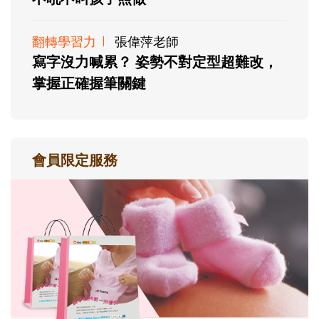
翻轉學習力
張偉萍老師
寫字沒力喊累？ 姿勢不對定型超難改，
掌握正確握筆關鍵
會員限定服務