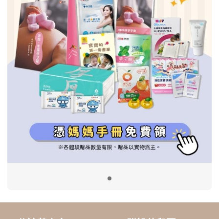
信誼基金會
附設幼兒園
信誼兒童發展國際研討會
實驗幼兒園
2022信誼年度報告
小袋鼠幼師網
2023信誼年度報告
2024信誼年度報告
2025信誼年度報告
育兒服務
好好育兒