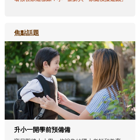
焦點話題
和孩子一起長大的那個男人│讀懂父親的
不同模樣
沒有人天生就擅長當爸爸！男人總是在一次
次「前所未有」的體驗中，跟著孩子一起長
大。從給予安全感的肢體遊戲，到獨立自
主、角色認同及解決問題的能力養成。爸爸
正嘗試用不同的模樣，參與孩子每個重要的
成長歷程。