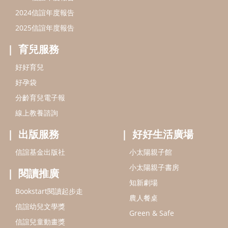
出版服務
好好生活廣場
信誼基金出版社
小太陽親子館
小太陽親子書房
閱讀推廣
知新劇場
Bookstart閱讀起步走
農人餐桌
信誼幼兒文學獎
Green & Safe
信誼兒童動畫獎
小袋鼠說故事劇團
service@hsin-yi.org.tw
信誼好好育兒
小太陽親子館
小太陽親子書房
(02)2396-5305轉2345 (週一～週五 9:00～18:00)
認識信誼
合作洽談
智慧財產權聲明
本網站建議使用IE9(含以上)或 Google Chrome 版本瀏覽器
信誼基金會/上誼文化實業股份有限公司 版權所有 ©