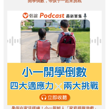
開學倒數，帶孩子一起來挑戰
暑假在家這樣練！小一新鮮人「家庭模擬遊戲」