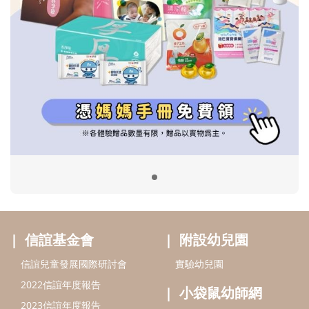
信誼基金會
附設幼兒園
信誼兒童發展國際研討會
實驗幼兒園
2022信誼年度報告
小袋鼠幼師網
2023信誼年度報告
2024信誼年度報告
2025信誼年度報告
育兒服務
好好育兒
好孕袋
分齡育兒電子報
線上教養諮詢