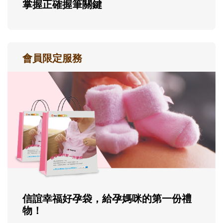
掌握正確握筆關鍵
會員限定服務
信誼幸福好孕袋，給孕媽咪的第一份禮
物！