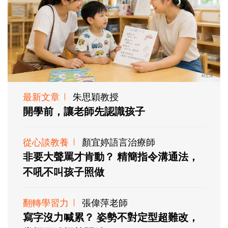
最新文章
朱思穎教授
開學前，讓老師先認識孩子
從心談教養
顏宜婷語言治療師
非要大聲罵才肯動？ 精簡指令溝通法，
不吼不叫孩子照做
翻轉學習力
張偉萍老師
寫字沒力喊累？ 姿勢不對定型超難改，