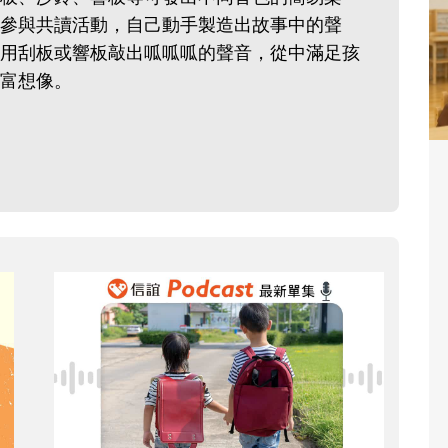
參與共讀活動，自己動手製造出故事中的聲
用刮板或響板敲出呱呱呱的聲音，從中滿足孩
富想像。