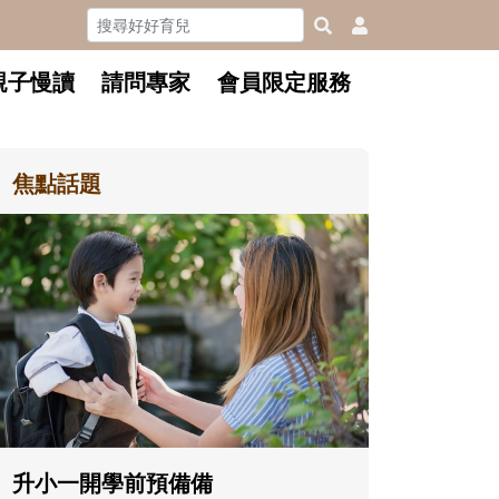
親子慢讀
請問專家
會員限定服務
焦點話題
和孩子一
懂父親的
沒有人天生
在一次次「
著孩子一起
體遊戲，到
決問題的能
升小一開學前預備備