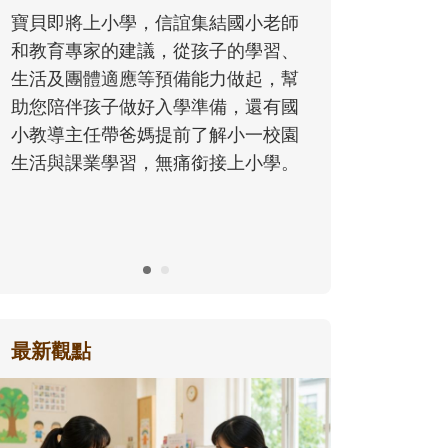
同的模樣，
寶貝即將上小學，信誼集結國小老師
歷程。
和教育專家的建議，從孩子的學習、
生活及團體適應等預備能力做起，幫
助您陪伴孩子做好入學準備，還有國
小教導主任帶爸媽提前了解小一校園
生活與課業學習，無痛銜接上小學。
最新觀點