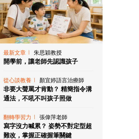
最新文章
朱思穎教授
開學前，讓老師先認識孩子
從心談教養
顏宜婷語言治療師
非要大聲罵才肯動？ 精簡指令溝
通法，不吼不叫孩子照做
翻轉學習力
張偉萍老師
寫字沒力喊累？ 姿勢不對定型超
難改，掌握正確握筆關鍵