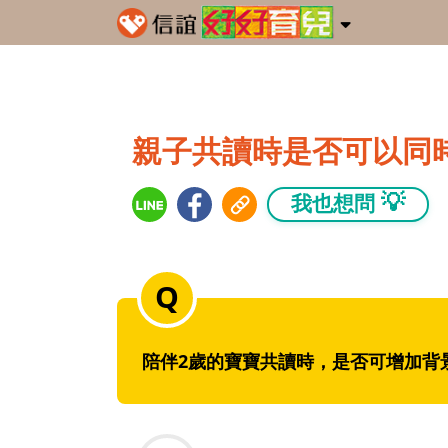
親子共讀時是否可以同
💡
我也想問
陪伴2歲的寶寶共讀時，是否可增加背