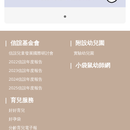
2024信誼年度報告
2025信誼年度報告
育兒服務
好好育兒
好孕袋
分齡育兒電子報
線上教養諮詢
出版服務
好好生活廣場
信誼基金出版社
小太陽親子館
小太陽親子書房
閱讀推廣
知新劇場
Bookstart閱讀起步走
農人餐桌
信誼幼兒文學獎
Green & Safe
信誼兒童動畫獎