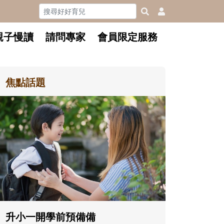
親子慢讀
請問專家
會員限定服務
焦點話題
和孩子一起長大的那個男人│讀
懂父親的不同模樣
沒有人天生就擅長當爸爸！男人總是
在一次次「前所未有」的體驗中，跟
著孩子一起長大。從給予安全感的肢
體遊戲，到獨立自主、角色認同及解
決問題的能力養成。爸爸正嘗試用不