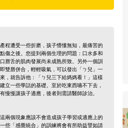
寶貝即將上小學，信誼集結國小老師
和教育專家的建議，從孩子的學習、
生活及團體適應等預備能力做起，幫
助您陪伴孩子做好入學準備，還有國
小教導主任帶爸媽提前了解小一校園
產程遭受一些折磨，孩子懵懂無知，最痛苦的
生活與課業學習，無痛銜接上小學。
點傷之後。您提到兩個生理的問題：口水多和
口唇舌的肌肉發展尚未成熟所致。另外一個訓
即雙唇併合，輕輕吸氣，可以發出「ㄅ兒」一
來，就告訴他：「ㄅ兒三下給媽媽看！」這樣
建立一些學話的基礎。至於吃東西嚥不下去，
有慢慢讓孩子適應，後者則需請醫師診治。
這兩個現象應該不會造成孩子學習或適應上的
一些「感覺統合」的訓練將會有所助益譬如請