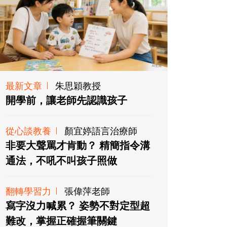
最新文章
朱思穎教授
開學前，讓老師先認識孩子
從心談教養
顏宜婷語言治療師
非要大聲罵才肯動？ 精簡指令溝
通法，不吼不叫孩子照做
翻轉學習力
張偉萍老師
寫字沒力喊累？ 姿勢不對定型超
難改，掌握正確握筆關鍵